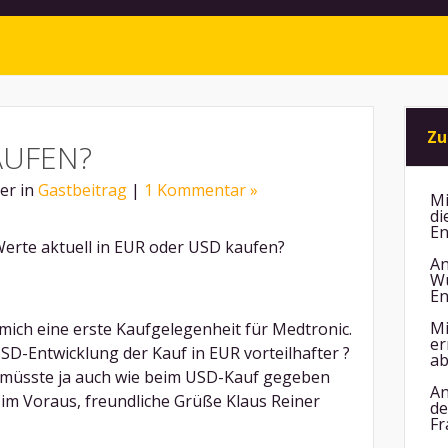
Zu
AUFEN?
ner in
Gastbeitrag
|
1 Kommentar »
Mi
di
En
erte aktuell in EUR oder USD kaufen?
An
Wu
En
Mi
 mich eine erste Kaufgelegenheit für Medtronic.
er
SD-Entwicklung der Kauf in EUR vorteilhafter ?
ab
 müsste ja auch wie beim USD-Kauf gegeben
An
s im Voraus, freundliche Grüße Klaus Reiner
de
Fr