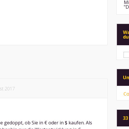
Mi
"D
An
de
di
Wa
du
Mi
"F
Me
Su
na
An
ps
ei
Mi
Un
Sp
mü
st 2017
Co
Mi
vo
ni
33
e gedoppt, ob Sie in € oder in $ kaufen. Als