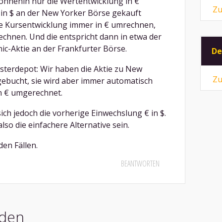
e ohnehin nur die Wertentwicklung in €
Zu
 in $ an der New Yorker Börse gekauft
ge Kursentwicklung immer in € umrechnen,
chnen. Und die entspricht dann in etwa der
c-Aktie an der Frankfurter Börse.
De
sterdepot: Wir haben die Aktie zu New
Zu
gebucht, sie wird aber immer automatisch
n € umgerechnet.
ich jedoch die vorherige Einwechslung € in $.
lso die einfachere Alternative sein.
den Fällen.
BEANTWORTEN
den