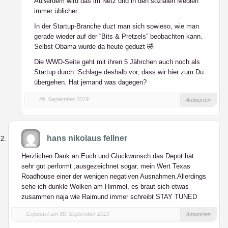
Außerdem wird das im Netz und in den sozialen Medien
immer üblicher.
In der Startup-Branche duzt man sich sowieso, wie man
gerade wieder auf der “Bits & Pretzels” beobachten kann.
Selbst Obama wurde da heute geduzt 🤣
Die WWD-Seite geht mit ihren 5 Jährchen auch noch als
Startup durch. Schlage deshalb vor, dass wir hier zum Du
übergehen. Hat jemand was dagegen?
29. September 2019
Antworten
hans nikolaus fellner
Herzlichen Dank an Euch und Glückwunsch das Depot hat
sehr gut performt ,ausgezeichnet sogar, mein Wert Texas
Roadhouse einer der wenigen negativen Ausnahmen.Allerdings
sehe ich dunkle Wolken am Himmel, es braut sich etwas
zusammen naja wie Raimund immer schreibt STAY TUNED
Gepostet am 30. September 2019
Antworten