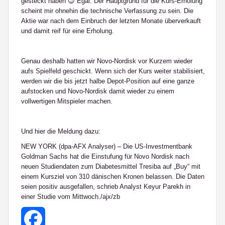
gesteckt haben 😉 Egal: Der Hauptgrund für die Kurs-Erholung
scheint mir ohnehin die technische Verfassung zu sein. Die
Aktie war nach dem Einbruch der letzten Monate überverkauft
und damit reif für eine Erholung.
Genau deshalb hatten wir Novo-Nordisk vor Kurzem wieder
aufs Spielfeld geschickt. Wenn sich der Kurs weiter stabilisiert,
werden wir die bis jetzt halbe Depot-Position auf eine ganze
aufstocken und Novo-Nordisk damit wieder zu einem
vollwertigen Mitspieler machen.
Und hier die Meldung dazu:
NEW YORK (dpa-AFX Analyser) – Die US-Investmentbank
Goldman Sachs hat die Einstufung für Novo Nordisk nach
neuen Studiendaten zum Diabetesmittel Tresiba auf „Buy“ mit
einem Kursziel von 310 dänischen Kronen belassen. Die Daten
seien positiv ausgefallen, schrieb Analyst Keyur Parekh in
einer Studie vom Mittwoch./ajx/zb