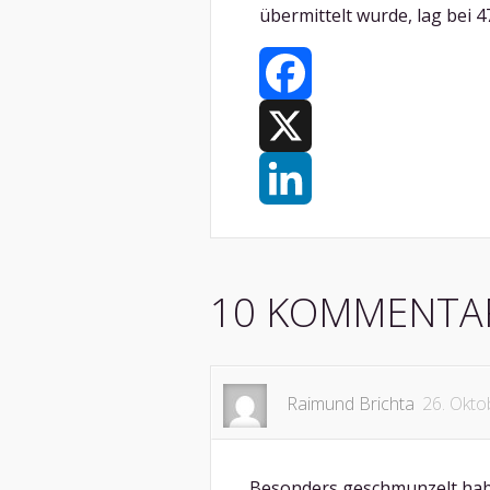
übermittelt wurde, lag bei 4
Facebook
X
LinkedIn
10 KOMMENTA
Raimund Brichta
26. Okto
Besonders geschmunzelt habe