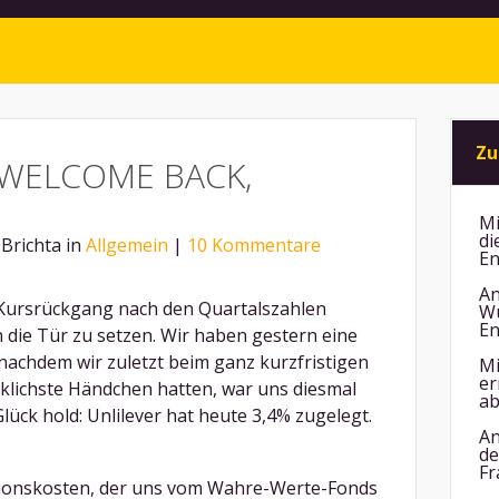
Zu
WELCOME BACK,
Mi
di
Brichta in
Allgemein
|
10 Kommentare
En
An
 Kursrückgang nach den Quartalszahlen
Wu
En
n die Tür zu setzen. Wir haben gestern eine
nachdem wir zuletzt beim ganz kurzfristigen
Mi
er
klichste Händchen hatten, war uns diesmal
ab
lück hold: Unlilever hat heute 3,4% zugelegt.
An
de
Fr
tionskosten, der uns vom Wahre-Werte-Fonds