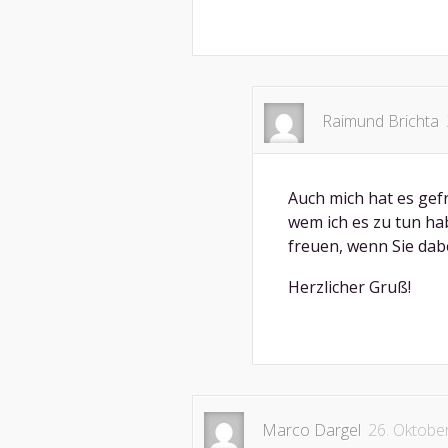
Raimund Brichta
Auch mich hat es gef
wem ich es zu tun ha
freuen, wenn Sie dabe
Herzlicher Gruß!
Marco Dargel
26. Oktobe