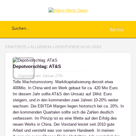
Menü
STARTSEITE
»
ALLGEMEIN
»
DEPOTVORSCHLAG: AT&S
6
Depotvorschlag: AT&S
Gepostet am
Januar 27th
Tolle Wachstumsstorry. Marktkapitalisierung derzeit etwa
400Mio. In China wird ein Werk gebaut für ca. 420 Mio Euro.
Im diesem Jahr sollte AT&S den Umsatz auf 1Mrd. Euro
steigern, und in den kommenden zwei Jahren 10-20% weiter
wachsen. Die EBITDA Margen liegen historisch bei ca. 20%. In
den kommenden Quartalen sollte sich die Zahlen deutlich
verbessern. Im Prinzip ist es eine Wette auf den Erfolg des
neuen Werks in China. Der Vorstand leistet seit 2010 gute
Arbeit und versteht was von seinem Handwerk. In meinen