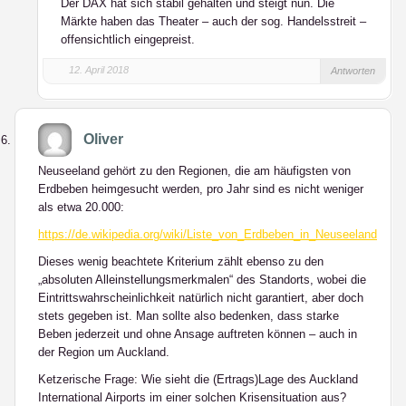
Der DAX hat sich stabil gehalten und steigt nun. Die
Märkte haben das Theater – auch der sog. Handelsstreit –
offensichtlich eingepreist.
12. April 2018
Antworten
Oliver
Neuseeland gehört zu den Regionen, die am häufigsten von
Erdbeben heimgesucht werden, pro Jahr sind es nicht weniger
als etwa 20.000:
https://de.wikipedia.org/wiki/Liste_von_Erdbeben_in_Neuseeland
Dieses wenig beachtete Kriterium zählt ebenso zu den
„absoluten Alleinstellungsmerkmalen“ des Standorts, wobei die
Eintrittswahrscheinlichkeit natürlich nicht garantiert, aber doch
stets gegeben ist. Man sollte also bedenken, dass starke
Beben jederzeit und ohne Ansage auftreten können – auch in
der Region um Auckland.
Ketzerische Frage: Wie sieht die (Ertrags)Lage des Auckland
International Airports im einer solchen Krisensituation aus?