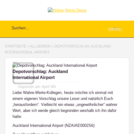
Menü
STARTSEITE
»
ALLGEMEIN
»
DEPOTVORSCHLAG: AUCKLAND
INTERNATIONAL AIRPORT
21
Depotvorschlag: Auckland
International Airport
Gepostet am
April 9th
Liebe Wahre-Werte-Kollegen, heute möchte ich einmal mit
einem eigenen Vorschlag unsere Leser und natürlich Euch
„herausfordern“. Vielleicht ein etwas „ungewöhnlicher“ wahrer
Wert, aber ich werde gleich begründen weshalb ich ihn dafür
halte:
Auckland International Airport (NZAIAE0002S6)