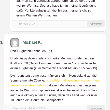
Ja, man kann durchaus darüber streiten, ob der AIA ein
wahrer Wert ist. Deshalb habe ich in meiner Begründung
dafür Punkte aufgelistet, die ihn aus meiner Sicht zu
einem Wahren Wert machen.
19. April 2018
Antworten
Michael K.
Den Flughafen kenne ich…;-)
Unabhängig davon teile ich Franks Meinung. Zudem ist ein
KGV von 29 (Daten Comdirect) aus meiner Sicht zu teuer für
einen Flughafen (zum Vergleich: Fraport hat ein KGV von 19).
Die Touristenströme beschränken sich in Neuseeland auf die
Sommermonate (Quelle:
https://de.tradingeconomics.com/new-
zealand/tourist-arrivals
). In diesen Monaten wird es langsam
voll – die Wachstumsphantasie ist also begrenzt. Das hoffe ich
auch aus ökologischen Gründen, denn das Land war vor über
10 Jahren ein Traum als Backpacker…
Gepostet am 10. April 2018
Antworten