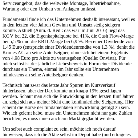
Serviceangebot, das die weltweite Montage, Inbetriebnahme,
Wartung oder den Umbau von Anlagen umfasst.
Fundamental finde ich das Unternehmen deshalb interessant, weil es
in den letzten vier Jahren Gewinn und Umsatz stetig steigern
konnte. Aktuell (Anm. d. Red.: das war im Juni 2016) liegt das
KGV bei 22, die Eigenkapitalquote bei 41%, die Cash Flow-Marge
bei 5,5 % und die EBIT-Marge bei 6,9 %. Bei einer Dividende von
1,45 Euro (entspricht einer Dividendenrendite von 1,3 %), denkt die
Krones AG an seine Anteilseigner, ohne sich bei einem Ergebnis
von 4,98 Euro pro Aktie zu verausgaben (Quelle: Onvista). Für
mich selbst ist der jährliche Liebesbeweis in Form einer Dividende
durchaus ein Thema, einmal im Jahr sollte ein Unternehmen
mindestens an seine Anteilseigner denken.
Technisch hat zwar das letzte Jahr Spuren im Kursverkauf
hinterlassen, aber der Dax konnte um knapp 19% geschlagen
werden. Schaut man sich die Entwicklung in den letzten fünf Jahren
an, zeigt sich aus meiner Sicht eine kontinuierliche Steigerung. Hier
scheint die Börse der fundamentalen Entwicklung gefolgt zu sein.
Wie ich gelernt habe, muss ein Unternehmen nicht nur gute Zahlen
berichten, es muss ihnen auch am Markt geglaubt werden.
Um selbst auch complaint zu sein, möchte ich noch darauf
hinweisen, dass ich die Aktie selbst im Depot habe (und ertrage es