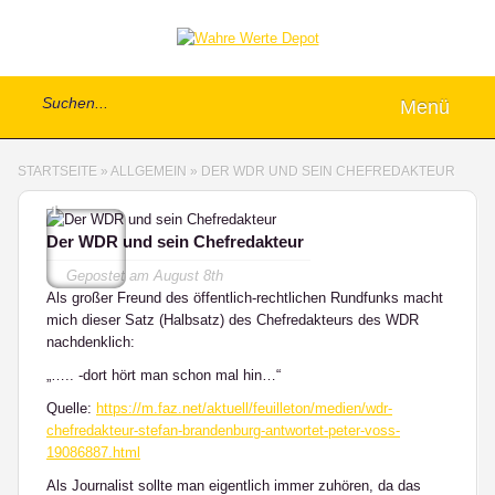
Menü
STARTSEITE
»
ALLGEMEIN
»
DER WDR UND SEIN CHEFREDAKTEUR
1
Der WDR und sein Chefredakteur
Gepostet am
August 8th
Als großer Freund des öffentlich-rechtlichen Rundfunks macht
mich dieser Satz (Halbsatz) des Chefredakteurs des WDR
nachdenklich:
„….. -dort hört man schon mal hin…“
Quelle:
https://m.faz.net/aktuell/feuilleton/medien/wdr-
chefredakteur-stefan-brandenburg-antwortet-peter-voss-
19086887.html
Als Journalist sollte man eigentlich immer zuhören, da das