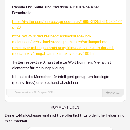
Parodie und Satire sind traditionelle Bausteine einer
Demokratie
https://twitter.com/baerbockpress/status/1685731253784330242?
s=20
https://www.hr.de/unternehmen/backstage-und-
meldungen/archiv-backstage-geschichten/stellungnahme-
never-ever-mit-negah-amiri-sexy-klima-aktivismus-in-der-ard-
mediathek-v1,negah-amiri-klimaktivismus-100.html
Twitter respektive X lässt alle zu Wort kommen. Vielfalt ist
elementar für Meinungsbildung.
Ich halte die Menschen für intelligent genug, um Ideologie
(rechts, links) entsprechend abzulehnen.
Gepostet am 9. August 2023
Antworten
KOMMENTIEREN
Deine E-Mail-Adresse wird nicht veröffentlicht.
Erforderliche Felder sind
mit
*
markiert