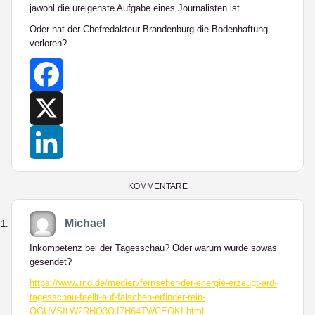
jawohl die ureigenste Aufgabe eines Journalisten ist.
Oder hat der Chefredakteur Brandenburg die Bodenhaftung
verloren?
Facebook
X
LinkedIn
KOMMENTARE
Michael
Inkompetenz bei der Tagesschau? Oder warum wurde sowas
gesendet?
https://www.rnd.de/medien/fernseher-der-energie-erzeugt-ard-
tagesschau-faellt-auf-falschen-erfinder-rein-
QGUVSILW2RHQ3OJ7H64TWCEOKI.html