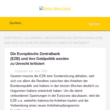
Menü
STARTSEITE
»
ALLGEMEIN
»
DIE EUROPÄISCHE ZENTRALBANK (EZB)
UND IHRE GELDPOLITIK WERDEN ZU UNRECHT KRITISIERT
Die Europäische Zentralbank
(EZB) und ihre Geldpolitik werden
zu Unrecht kritisiert
Gepostet am
Juni 16th
Gestern musste die EZB eine Sondersitzung abhalten, weil
sich vor allem die Renditen zwischen den Anleihen der
Bundesrepublik und Italiens in den letzten Wochen deutlich zu
Ungunsten Italiens entwickelt haben. Um die damit
verbundenen Spannungen in der Eurozone abzubauen, wird die
EZB u.a. weiterhin italienische Anleihen kaufen und die
Vorbereitung eines neuen Anleihekaufprogramms