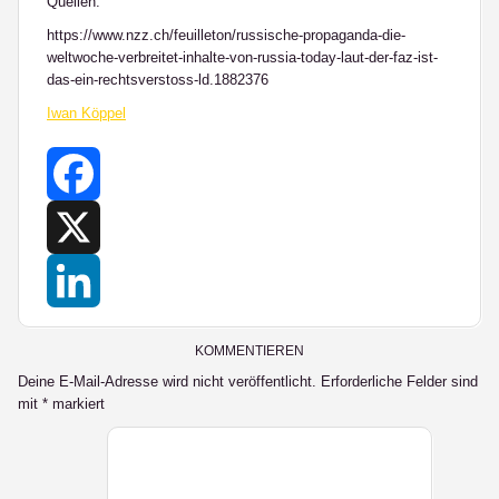
Quellen:
https://www.nzz.ch/feuilleton/russische-propaganda-die-
weltwoche-verbreitet-inhalte-von-russia-today-laut-der-faz-ist-
das-ein-rechtsverstoss-ld.1882376
Iwan Köppel
Facebook
X
LinkedIn
KOMMENTIEREN
Deine E-Mail-Adresse wird nicht veröffentlicht.
Erforderliche Felder sind
mit
*
markiert