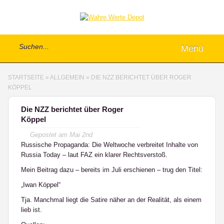
Menü
STARTSEITE
»
ALLGEMEIN
»
DIE NZZ BERICHTET ÜBER ROGER
KÖPPEL
Die NZZ berichtet über Roger
Köppel
Gepostet am
Mai 2nd
Russische Propaganda: Die Weltwoche verbreitet Inhalte von
Russia Today – laut FAZ ein klarer Rechtsverstoß.
Mein Beitrag dazu – bereits im Juli erschienen – trug den Titel:
„Iwan Köppel“
Tja. Manchmal liegt die Satire näher an der Realität, als einem
lieb ist.