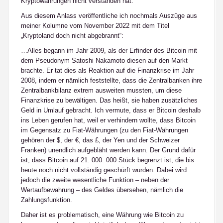
Kryptowährungen nicht verstanden hat.
Aus diesem Anlass veröffentliche ich nochmals Auszüge aus
meiner Kolumne vom November 2022 mit dem Titel
„Kryptoland doch nicht abgebrannt“:
…Alles begann im Jahr 2009, als der Erfinder des Bitcoin mit
dem Pseudonym Satoshi Nakamoto diesen auf den Markt
brachte. Er tat dies als Reaktion auf die Finanzkrise im Jahr
2008, indem er nämlich feststellte, dass die Zentralbanken ihre
Zentralbankbilanz extrem ausweiten mussten, um diese
Finanzkrise zu bewältigen. Das heißt, sie haben zusätzliches
Geld in Umlauf gebracht. Ich vermute, dass er Bitcoin deshalb
ins Leben gerufen hat, weil er verhindern wollte, dass Bitcoin
im Gegensatz zu Fiat-Währungen (zu den Fiat-Währungen
gehören der $, der €, das £, der Yen und der Schweizer
Franken) unendlich aufgebläht werden kann. Der Grund dafür
ist, dass Bitcoin auf 21. 000. 000 Stück begrenzt ist, die bis
heute noch nicht vollständig geschürft wurden. Dabei wird
jedoch die zweite wesentliche Funktion – neben der
Wertaufbewahrung – des Geldes übersehen, nämlich die
Zahlungsfunktion.
Daher ist es problematisch, eine Währung wie Bitcoin zu