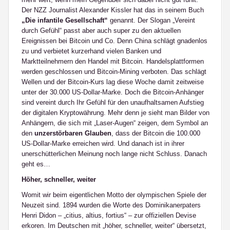
Der NZZ Journalist Alexander Kissler hat das in seinem Buch
„Die infantile Gesellschaft“
genannt. Der Slogan „Vereint
durch Gefühl“ passt aber auch super zu den aktuellen
Ereignissen bei Bitcoin und Co. Denn China schlägt gnadenlos
zu und verbietet kurzerhand vielen Banken und
Marktteilnehmern den Handel mit Bitcoin. Handelsplattformen
werden geschlossen und Bitcoin-Mining verboten. Das schlägt
Wellen und der Bitcoin-Kurs lag diese Woche damit zeitweise
unter der 30.000 US-Dollar-Marke. Doch die Bitcoin-Anhänger
sind vereint durch Ihr Gefühl für den unaufhaltsamen Aufstieg
der digitalen Kryptowährung. Mehr denn je sieht man Bilder von
Anhängern, die sich mit „Laser-Augen“ zeigen, dem Symbol an
den
unzerstörbaren Glauben
, dass der Bitcoin die 100.000
US-Dollar-Marke erreichen wird. Und danach ist in ihrer
unerschütterlichen Meinung noch lange nicht Schluss. Danach
geht es…
Höher, schneller, weiter
Womit wir beim eigentlichen Motto der olympischen Spiele der
Neuzeit sind. 1894 wurden die Worte des Dominikanerpaters
Henri Didon – „citius, altius, fortius“ – zur offiziellen Devise
erkoren. Im Deutschen mit „höher, schneller, weiter“ übersetzt,