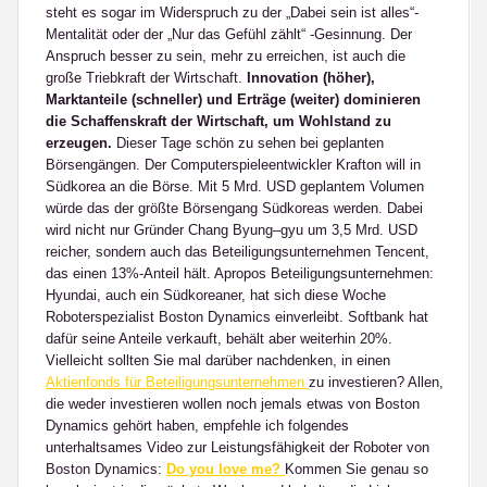
steht es sogar im Widerspruch zu der „Dabei sein ist alles“-
Mentalität oder der „Nur das Gefühl zählt“ -Gesinnung. Der
Anspruch besser zu sein, mehr zu erreichen, ist auch die
große Triebkraft der Wirtschaft.
Innovation (höher),
Marktanteile (schneller) und Erträge (weiter) dominieren
die Schaffenskraft der Wirtschaft, um Wohlstand zu
erzeugen.
Dieser Tage schön zu sehen bei geplanten
Börsengängen. Der Computerspieleentwickler Krafton will in
Südkorea an die Börse. Mit 5 Mrd. USD geplantem Volumen
würde das der größte Börsengang Südkoreas werden. Dabei
wird nicht nur Gründer Chang Byung–gyu um 3,5 Mrd. USD
reicher, sondern auch das Beteiligungsunternehmen Tencent,
das einen 13%-Anteil hält. Apropos Beteiligungsunternehmen:
Hyundai, auch ein Südkoreaner, hat sich diese Woche
Roboterspezialist Boston Dynamics einverleibt. Softbank hat
dafür seine Anteile verkauft, behält aber weiterhin 20%.
Vielleicht sollten Sie mal darüber nachdenken, in einen
Aktienfonds für Beteiligungsunternehmen
zu investieren? Allen,
die weder investieren wollen noch jemals etwas von Boston
Dynamics gehört haben, empfehle ich folgendes
unterhaltsames Video zur Leistungsfähigkeit der Roboter von
Boston Dynamics:
Do you love me?
Kommen Sie genau so