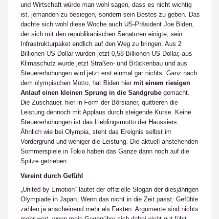
und Wirtschaft würde man wohl sagen, dass es nicht wichtig
ist, jemanden zu besiegen, sondern sein Bestes zu geben. Das
dachte sich wohl diese Woche auch US-Präsident Joe Biden,
der sich mit den republikanischen Senatoren einigte, sein
Infrastrukturpaket endlich auf den Weg zu bringen. Aus 2
Billionen US-Dollar wurden jetzt 0,58 Billionen US-Dollar, aus
Klimaschutz wurde jetzt Straßen- und Brückenbau und aus
Steuererhöhungen wird jetzt erst einmal gar nichts. Ganz nach
dem olympischen Motto, hat Biden hier
mit einem riesigen
Anlauf einen kleinen Sprung in die Sandgrube
gemacht.
Die Zuschauer, hier in Form der Börsianer, quittieren die
Leistung dennoch mit Applaus durch steigende Kurse. Keine
Steuererhöhungen ist das Lieblingsmotto der Haussiers.
Ähnlich wie bei Olympia, steht das Ereignis selbst im
Vordergrund und weniger die Leistung. Die aktuell anstehenden
Sommerspiele in Tokio haben das Ganze dann noch auf die
Spitze getrieben:
Vereint durch Gefühl
„United by Emotion“ lautet der offizielle Slogan der diesjährigen
Olympiade in Japan. Wenn das nicht in die Zeit passt: Gefühle
zählen ja anscheinend mehr als Fakten. Argumente sind nichts
mehr wert, wenn mein Gegenüber sich dabei nicht gut fühlt.