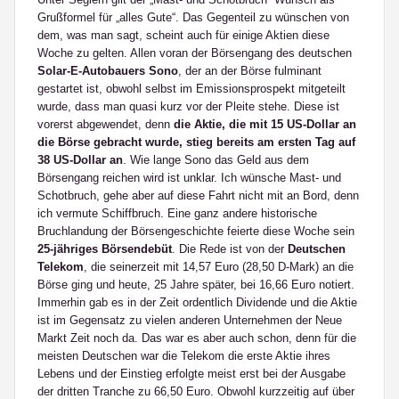
Grußformel für „alles Gute“. Das Gegenteil zu wünschen von
dem, was man sagt, scheint auch für einige Aktien diese
Woche zu gelten. Allen voran der Börsengang des deutschen
Solar-E-Autobauers Sono
, der an der Börse fulminant
gestartet ist, obwohl selbst im Emissionsprospekt mitgeteilt
wurde, dass man quasi kurz vor der Pleite stehe. Diese ist
vorerst abgewendet, denn
die Aktie, die mit 15 US-Dollar an
die Börse gebracht wurde, stieg bereits am ersten Tag auf
38 US-Dollar an
. Wie lange Sono das Geld aus dem
Börsengang reichen wird ist unklar. Ich wünsche Mast- und
Schotbruch, gehe aber auf diese Fahrt nicht mit an Bord, denn
ich vermute Schiffbruch. Eine ganz andere historische
Bruchlandung der Börsengeschichte feierte diese Woche sein
25-jähriges Börsendebüt
. Die Rede ist von der
Deutschen
Telekom
, die seinerzeit mit 14,57 Euro (28,50 D-Mark) an die
Börse ging und heute, 25 Jahre später, bei 16,66 Euro notiert.
Immerhin gab es in der Zeit ordentlich Dividende und die Aktie
ist im Gegensatz zu vielen anderen Unternehmen der Neue
Markt Zeit noch da. Das war es aber auch schon, denn für die
meisten Deutschen war die Telekom die erste Aktie ihres
Lebens und der Einstieg erfolgte meist erst bei der Ausgabe
der dritten Tranche zu 66,50 Euro. Obwohl kurzzeitig auf über