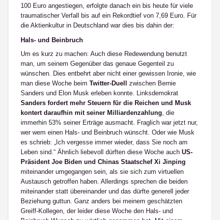
100 Euro angestiegen, erfolgte danach ein bis heute für viele
traumatischer Verfall bis auf ein Rekordtief von 7,69 Euro. Für
die Aktienkultur in Deutschland war dies bis dahin der:
Hals- und Beinbruch
Um es kurz zu machen: Auch diese Redewendung benutzt
man, um seinem Gegenüber das genaue Gegenteil zu
wünschen. Dies entbehrt aber nicht einer gewissen Ironie, wie
man diese Woche beim
Twitter-Duell
zwischen Bernie
Sanders und Elon Musk erleben konnte. Linksdemokrat
Sanders fordert mehr Steuern für die Reichen und Musk
kontert daraufhin mit seiner Milliardenzahlung
, die
immerhin 53% seiner Erträge ausmacht. Fraglich war jetzt nur,
wer wem einen Hals- und Beinbruch wünscht. Oder wie Musk
es schrieb: „Ich vergesse immer wieder, dass Sie noch am
Leben sind.“ Ähnlich liebevoll dürften diese Woche auch
US-
Präsident Joe Biden und Chinas Staatschef Xi Jinping
miteinander umgegangen sein, als sie sich zum virtuellen
Austausch getroffen haben. Allerdings sprechen die beiden
miteinander statt übereinander und das dürfte generell jeder
Beziehung guttun. Ganz anders bei meinem geschätzten
Greiff-Kollegen, der leider diese Woche den Hals- und