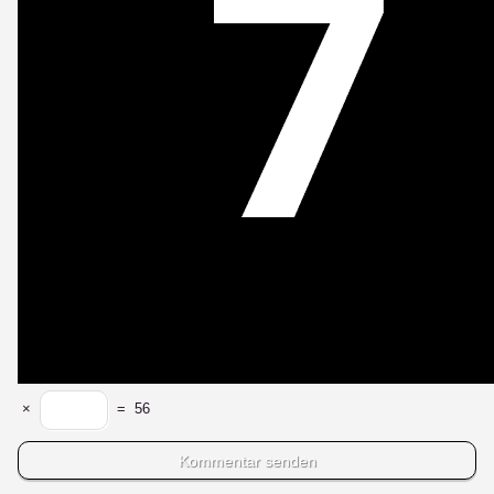
×
=
56