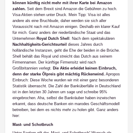
können künftig nicht mehr mit ihrer Karte bei Amazon
zahlen.
Seit dem Brexit sind Amazon die Gebühren zu hoch.
Visa-Aktien stehen unter Druck. Mein Tipp: Visa ist alles
andere als eine Bruchbude, daher werden sie sich aller
Voraussicht nach mit Amazon einigen. Deshalb ein klarer Kauf
für mich. Ganz anders der niederländische Staat und das
Unternehmen
Royal Dutch Shell
. Nach dem spektakulären
Nachhaltigkeits-Gerichtsurteil
dieses Jahres durch
holländische Instanzen, geht die Ehe der beiden in die Brüche.
Shell behält das Royal und streicht das Dutch aus seinem
Firmennamen. Der künftige Firmensitz wird nach
Großbritannien verlegt.
Die Aktie erleidet keinen Einbruch,
denn der starke Ölpreis gibt mächtig Rückenwind.
Apropos
Einbruch: Diese Woche wurden wir mit einer ganz besonderen
Statistik überrascht. Die Zahl der Banküberfälle in Deutschland
ist in den letzten 30 Jahren um sage und schreibe 95%
eingebrochen. Aha, selbst die Bankräuber haben inzwischen
erkannt, dass deutsche Banken ein marodes Geschäftsmodell
betreiben, bei dem es nichts mehr zu holen gibt. Ganz anders
hier:
Mast- und Schotbruch
Unter Seglern gilt der „Mast- und Schotbruch“ Wunsch als