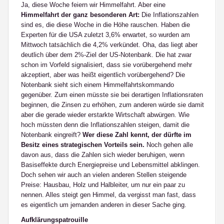
Ja, diese Woche feiern wir Himmelfahrt. Aber eine
Himmelfahrt der ganz besonderen Art:
Die Inflationszahlen
sind es, die diese Woche in die Höhe rauschen. Haben die
Experten für die USA zuletzt 3,6% erwartet, so wurden am
Mittwoch tatsächlich die 4,2% verkündet. Oha, das liegt aber
deutlich über dem 2%-Ziel der US-Notenbank. Die hat zwar
schon im Vorfeld signalisiert, dass sie vorübergehend mehr
akzeptiert, aber was heißt eigentlich vorübergehend? Die
Notenbank sieht sich einem Himmelfahrtskommando
gegenüber. Zum einen müsste sie bei derartigen Inflationsraten
beginnen, die Zinsen zu erhöhen, zum anderen würde sie damit
aber die gerade wieder erstarkte Wirtschaft abwürgen. Wie
hoch müssten denn die Inflationszahlen steigen, damit die
Notenbank eingreift?
Wer diese Zahl kennt, der dürfte im
Besitz eines strategischen Vorteils sein.
Noch gehen alle
davon aus, dass die Zahlen sich wieder beruhigen, wenn
Basiseffekte durch Energiepreise und Lebensmittel abklingen.
Doch sehen wir auch an vielen anderen Stellen steigende
Preise: Hausbau, Holz und Halbleiter, um nur ein paar zu
nennen. Alles steigt gen Himmel, da vergisst man fast, dass
es eigentlich um jemanden anderen in dieser Sache ging.
Aufklärungspatrouille