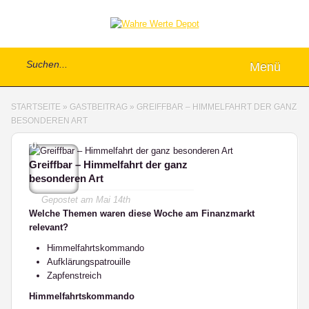
Menü
STARTSEITE
»
GASTBEITRAG
»
GREIFFBAR – HIMMELFAHRT DER GANZ
BESONDEREN ART
0
Greiffbar – Himmelfahrt der ganz
besonderen Art
Gepostet am
Mai 14th
Welche Themen waren diese Woche am Finanzmarkt
relevant?
Himmelfahrtskommando
Aufklärungspatrouille
Zapfenstreich
Himmelfahrtskommando