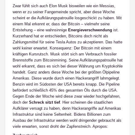
Zwar fühlt sich auch Elon Musk bisweilen wie ein Messias,
wenn er zu seiner Fangemeinde spricht, aber diese Woche
scheint er die Aufklärungspatrouille losgeschickt zu haben. Mit
einem Mal erkennt er, dass der Bitcoin – vielmehr seine
Entstehung – eine wahnsinnige
Energieverschwendung
ist.
Kurzerhand hat er entschieden, Bitcoins doch nicht als
Zahlungsmittel für seine Tesla Autos zu akzeptieren. Das hatte
wohl keiner erwartet. Konsequenz: Der Bitcoin mit einem
kräftigen Kursrutsch. Musk stört sich am Verbrauch fossiler
Brennstoffe zum Bitcoinmining. Seine Aufklärungspatrouille hat
wohl erkannt, dass es sich bei dieser Währung um Kryptokohle
handelt. Ganz anders diese Woche bei der größten Ölpipeline
Amerikas. Diese wurde durch einen Hackerangriff lahmgelegt.
Benzin wird im Südosten der USA bereits knapp. Die Pipeline
befördert schließlich 45% des gesamten Öls durch die USA.
Gegen Ende der Woche wird diese zwar wieder hochgefahren,
doch der
Schreck sitzt tief
. Hier scheinen die staatlichen
Aufklärer versagt zu haben, denn Hackerangriffe auf Amerikas
Infrastruktur sind keine Seltenheit. Bidens Billionen zum
Ausbau der Infrastruktur werden wohl dringender gebraucht als
viele erwarten, sonst droht der Zapfenstreich. Apropos: