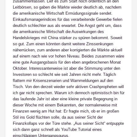
zusammenfassen. Lief es zum Start noch ordentlich an den
Leitbörsen, so gaben die Märkte wieder deutlich ab, nachdem
die amerikanische Wirtschaft Ermüdungssignale sendet.
Einkaufsmanagerindices für das verarbeitende Gewerbe fielen
deutlich schlechter aus als erwartet. Die Angst geht um, dass
die amerikanische Wirtschaft die Auswirkungen des
Handelskrieges mit China stärker zu spüren bekommt. Soweit
so gut. Zum einen könnten damit weitere Zinssenkungen
näherrücken, zum anderen aber korrigierten die Märkte aktuell
auf einem nach wie vor hohen Niveau. Beides zusammen wäre
eine gute Ausgangsbasis für den eben angebrochenen Monat
Oktober. Interessanterweise ist aber die Stimmung unter den
Investoren so schlecht wie seit Jahren nicht mehr. Täglich
flattern mir Krisenszenarien und Warnmeldungen auf den
Tisch. Von den derzeit wieder sehr aktiven Crashpropheten will
ich gar nicht sprechen. Warum ich dennoch optimistisch bin für
das laufende Jahr ist aber eine kleine private Begegnung in
dieser Woche mit einem Bekannten, der normalerweise mit
Finanzen wenig am Hut hat: Er fragte mich, ob er im großen
Stil ins Gold flüchten solle, da aus seiner Sicht der
Finanzkollaps vor der Türe stehe. „Aus seiner Sicht“ entpuppte
sich dann ganz schnell als YouTube Tutorial eines
einschlägigen Untergangsgurus.