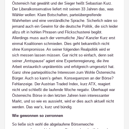
Österreich hat gewählt und der Sieger heißt Sebastian Kurz.
Der Liberalkonservative liefert mit seinen 33 Jahren das, was
Wähler wollen: Klare Botschaften, parteiübergreifende
Wahrheiten und eine verständliche Sprache. Sicherlich wäre so
jemand auch ein Gewinn für die deutsche Politik, die sich leider
allzu oft in hohlen Phrasen und Flickschusterei begibt.
Allerdings muss auch der vermutliche „Neu“-Kanzler Kurz erst
einmal Koalitionen schmieden. Dies geht bekanntlich nicht
ohne Kompromisse. An seiner folgenden Realpolitik wird er
sich messen lassen müssen. Gar nicht so einfach, denn seit
seiner „Amtspause“ agiert eine Expertenregierung, die ihre
Arbeit erstaunlich unprätentiös und erfolgreich umgesetzt hat.
Ganz ohne parteipolitische Interessen zum Wohle Österreichs
Bürger. Auch so kann’s gehen. Konsequenzen an der Börse?
Fehlanzeige. Der Austrian Traded Index, kurz ATX, reagiert
nicht und schließt die laufende Woche negativ. Überhaupt war
Österreichs Börse in den letzten Jahren kein interessanter
Markt, und so wie es aussieht, wird er dies auch aktuell nicht
werden. Das war’s, kurz und bündig.
Wie gewonnen so zerronnen
So ließe sich wohl die abgelaufene Börsenwoche