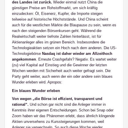
des Landes ist zurück.
Wieder einmal nutzt China die
günstigen Preise am Rohstoffmarkt, um sich kräftig
einzudecken: Öl, Eisenerz, Kupfer, die Importe steigen
teilweise auf historische Höchststände. Und China scheint
auch für die westlichen Märkte die Blaupause zu sein, wenn es
nach den steigenden Börsenkursen geht. Während die
Realwirtschaft weiter tiefrote Zahlen hinterlässt, ist für
Aktienanleger alles im grünen Bereich. Insbesondere die
Technologieaktien setzen ein Hoch nach dem anderen. Die US-
Technologiebörse
Nasdaq ist daher wieder am Allzeithoch
angekommen
. Erneute Crashgefahr? Negativ. Es wartet weiter
(zu) viel Kapital auf Einstieg und die Gewinner der letzten
Wochen werden mit Sicherheit auch weiter gefragt sein. Die
Party geht weiter, auch wenn der ein oder andere sein blaues
Wunder erleben wird. Apropos:
Ein blaues Wunder erleben
Von wegen „die Börse ist effizient, transparent und
rational“.
Und schon gar nicht sind die Anleger immer in
Kenntnis ihrer eigenen Entscheidungen. Schon bei Snap oder
Zoom haben wir das Phänomen erlebt, dass ähnlich klingende
Aktien unversehens zu Kurssteigerungen kommen, weil
Anleger sie verwechseln. So auch diese Woche wieder