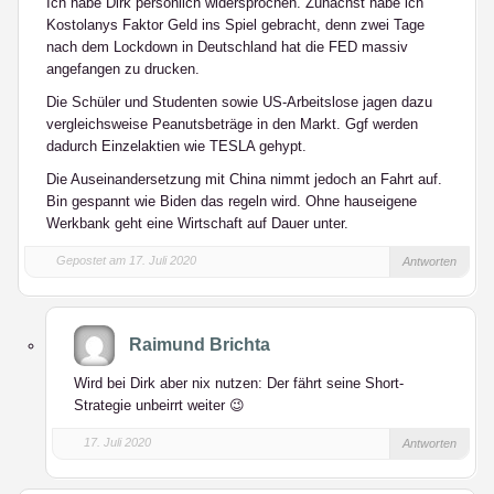
Ich habe Dirk persönlich widersprochen. Zunächst habe ich
Kostolanys Faktor Geld ins Spiel gebracht, denn zwei Tage
nach dem Lockdown in Deutschland hat die FED massiv
angefangen zu drucken.
Die Schüler und Studenten sowie US-Arbeitslose jagen dazu
vergleichsweise Peanutsbeträge in den Markt. Ggf werden
dadurch Einzelaktien wie TESLA gehypt.
Die Auseinandersetzung mit China nimmt jedoch an Fahrt auf.
Bin gespannt wie Biden das regeln wird. Ohne hauseigene
Werkbank geht eine Wirtschaft auf Dauer unter.
Gepostet am 17. Juli 2020
Antworten
Raimund Brichta
Wird bei Dirk aber nix nutzen: Der fährt seine Short-
Strategie unbeirrt weiter 😉
17. Juli 2020
Antworten