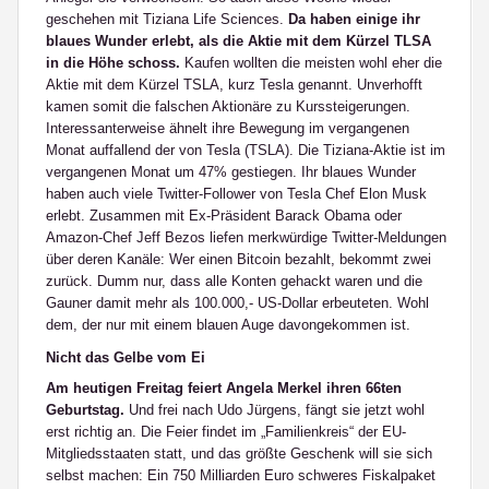
geschehen mit Tiziana Life Sciences.
Da haben einige ihr
blaues Wunder erlebt, als die Aktie mit dem Kürzel TLSA
in die Höhe schoss.
Kaufen wollten die meisten wohl eher die
Aktie mit dem Kürzel TSLA, kurz Tesla genannt. Unverhofft
kamen somit die falschen Aktionäre zu Kurssteigerungen.
Interessanterweise ähnelt ihre Bewegung im vergangenen
Monat auffallend der von Tesla (TSLA). Die Tiziana-Aktie ist im
vergangenen Monat um 47% gestiegen. Ihr blaues Wunder
haben auch viele Twitter-Follower von Tesla Chef Elon Musk
erlebt. Zusammen mit Ex-Präsident Barack Obama oder
Amazon-Chef Jeff Bezos liefen merkwürdige Twitter-Meldungen
über deren Kanäle: Wer einen Bitcoin bezahlt, bekommt zwei
zurück. Dumm nur, dass alle Konten gehackt waren und die
Gauner damit mehr als 100.000,- US-Dollar erbeuteten. Wohl
dem, der nur mit einem blauen Auge davongekommen ist.
Nicht das Gelbe vom Ei
Am heutigen Freitag feiert Angela Merkel ihren 66ten
Geburtstag.
Und frei nach Udo Jürgens, fängt sie jetzt wohl
erst richtig an. Die Feier findet im „Familienkreis“ der EU-
Mitgliedsstaaten statt, und das größte Geschenk will sie sich
selbst machen: Ein 750 Milliarden Euro schweres Fiskalpaket