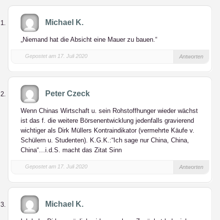
Michael K.
„Niemand hat die Absicht eine Mauer zu bauen.“
Gepostet am 17. Juli 2020
Antworten
Peter Czeck
Wenn Chinas Wirtschaft u. sein Rohstoffhunger wieder wächst
ist das f. die weitere Börsenentwicklung jedenfalls gravierend
wichtiger als Dirk Müllers Kontraindikator (vermehrte Käufe v.
Schülern u. Studenten). K.G.K.:“Ich sage nur China, China,
China“…i.d.S. macht das Zitat Sinn
Gepostet am 17. Juli 2020
Antworten
Michael K.