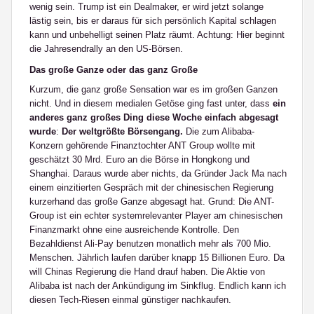
wenig sein. Trump ist ein Dealmaker, er wird jetzt solange
lästig sein, bis er daraus für sich persönlich Kapital schlagen
kann und unbehelligt seinen Platz räumt. Achtung: Hier beginnt
die Jahresendrally an den US-Börsen.
Das große Ganze oder das ganz Große
Kurzum, die ganz große Sensation war es im großen Ganzen
nicht. Und in diesem medialen Getöse ging fast unter, dass
ein
anderes ganz großes Ding diese Woche einfach abgesagt
wurde
:
Der weltgrößte Börsengang.
Die zum Alibaba-
Konzern gehörende Finanztochter ANT Group wollte mit
geschätzt 30 Mrd. Euro an die Börse in Hongkong und
Shanghai. Daraus wurde aber nichts, da Gründer Jack Ma nach
einem einzitierten Gespräch mit der chinesischen Regierung
kurzerhand das große Ganze abgesagt hat. Grund: Die ANT-
Group ist ein echter systemrelevanter Player am chinesischen
Finanzmarkt ohne eine ausreichende Kontrolle. Den
Bezahldienst Ali-Pay benutzen monatlich mehr als 700 Mio.
Menschen. Jährlich laufen darüber knapp 15 Billionen Euro. Da
will Chinas Regierung die Hand drauf haben. Die Aktie von
Alibaba ist nach der Ankündigung im Sinkflug. Endlich kann ich
diesen Tech-Riesen einmal günstiger nachkaufen.