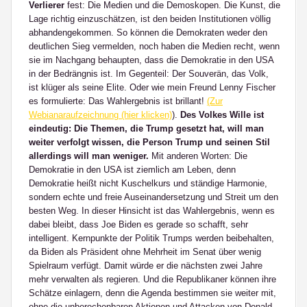
Verlierer
fest: Die Medien und die Demoskopen. Die Kunst, die
Lage richtig einzuschätzen, ist den beiden Institutionen völlig
abhandengekommen. So können die Demokraten weder den
deutlichen Sieg vermelden, noch haben die Medien recht, wenn
sie im Nachgang behaupten, dass die Demokratie in den USA
in der Bedrängnis ist. Im Gegenteil: Der Souverän, das Volk,
ist klüger als seine Elite. Oder wie mein Freund Lenny Fischer
es formulierte: Das Wahlergebnis ist brillant!
(Zur
Webianaraufzeichnung (hier klicken)
).
Des Volkes Wille ist
eindeutig: Die Themen, die Trump gesetzt hat, will man
weiter verfolgt wissen, die Person Trump und seinen Stil
allerdings will man weniger.
Mit anderen Worten: Die
Demokratie in den USA ist ziemlich am Leben, denn
Demokratie heißt nicht Kuschelkurs und ständige Harmonie,
sondern echte und freie Auseinandersetzung und Streit um den
besten Weg. In dieser Hinsicht ist das Wahlergebnis, wenn es
dabei bleibt, dass Joe Biden es gerade so schafft, sehr
intelligent. Kernpunkte der Politik Trumps werden beibehalten,
da Biden als Präsident ohne Mehrheit im Senat über wenig
Spielraum verfügt. Damit würde er die nächsten zwei Jahre
mehr verwalten als regieren. Und die Republikaner können ihre
Schätze einlagern, denn die Agenda bestimmen sie weiter mit,
ohne die unberechenbaren Aktionen und Attacken von Donald