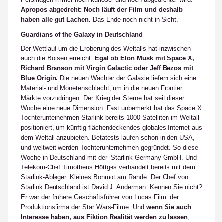
Apropos abgedreht: Noch läuft der Film und deshalb
haben alle gut Lachen.
Das Ende noch nicht in Sicht.
Guardians of the Galaxy in Deutschland
Der Wettlauf um die Eroberung des Weltalls hat inzwischen
auch die Börsen erreicht.
Egal ob Elon Musk mit Space X,
Richard Branson mit Virgin Galactic oder Jeff Bezos mit
Blue Origin.
Die neuen Wächter der Galaxie liefern sich eine
Material- und Monetenschlacht, um in die neuen Frontier
Märkte vorzudringen. Der Krieg der Sterne hat seit dieser
Woche eine neue Dimension. Fast unbemerkt hat das Space X
Tochterunternehmen Starlink bereits 1000 Satelliten im Weltall
positioniert, um künftig flächendeckendes globales Internet aus
dem Weltall anzubieten. Betatests laufen schon in den USA,
und weltweit werden Tochterunternehmen gegründet. So diese
Woche in Deutschland mit der Starlink Germany GmbH. Und
Telekom-Chef Timotheus Höttges verhandelt bereits mit dem
Starlink-Ableger. Kleines Bonmot am Rande: Der Chef von
Starlink Deutschland ist David J. Anderman. Kennen Sie nicht?
Er war der frühere Geschäftsführer von Lucas Film, der
Produktionsfirma der Star Wars-Filme. Und
wenn Sie auch
Interesse haben, aus Fiktion Realität werden zu lassen
,