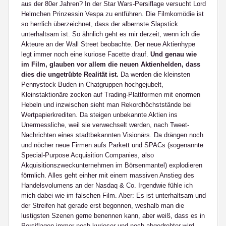
aus der 80er Jahren? In der Star Wars-Persiflage versucht Lord
Helmchen Prinzessin Vespa zu entführen. Die Filmkomödie ist
so herrlich überzeichnet, dass der albernste Slapstick
unterhaltsam ist. So ähnlich geht es mir derzeit, wenn ich die
Akteure an der Wall Street beobachte. Der neue Aktienhype
legt immer noch eine kuriose Facette drauf.
Und genau wie
im Film, glauben vor allem die neuen Aktienhelden, dass
dies die ungetrübte Realität ist.
Da werden die kleinsten
Pennystock-Buden in Chatgruppen hochgejubelt,
Kleinstaktionäre zocken auf Trading-Plattformen mit enormen
Hebeln und inzwischen sieht man Rekordhöchststände bei
Wertpapierkrediten. Da steigen unbekannte Aktien ins
Unermessliche, weil sie verwechselt werden, nach Tweet-
Nachrichten eines stadtbekannten Visionärs. Da drängen noch
und nöcher neue Firmen aufs Parkett und SPACs (sogenannte
Special-Purpose Acquisition Companies, also
Akquisitionszweckunternehmen im Börsenmantel) explodieren
förmlich. Alles geht einher mit einem massiven Anstieg des
Handelsvolumens an der Nasdaq & Co. Irgendwie fühle ich
mich dabei wie im falschen Film. Aber: Es ist unterhaltsam und
der Streifen hat gerade erst begonnen, weshalb man die
lustigsten Szenen gerne benennen kann, aber weiß, dass es in
Persiflagen immer noch kurioser und noch abgedrehter wird.