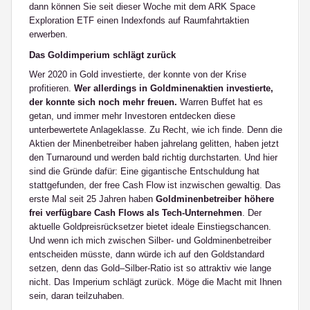
dann können Sie seit dieser Woche mit dem ARK Space
Exploration ETF einen Indexfonds auf Raumfahrtaktien
erwerben.
Das Goldimperium schlägt zurück
Wer 2020 in Gold investierte, der konnte von der Krise
profitieren.
Wer allerdings in Goldminenaktien investierte,
der konnte sich noch mehr freuen.
Warren Buffet hat es
getan, und immer mehr Investoren entdecken diese
unterbewertete Anlageklasse. Zu Recht, wie ich finde. Denn die
Aktien der Minenbetreiber haben jahrelang gelitten, haben jetzt
den Turnaround und werden bald richtig durchstarten. Und hier
sind die Gründe dafür: Eine gigantische Entschuldung hat
stattgefunden, der free Cash Flow ist inzwischen gewaltig. Das
erste Mal seit 25 Jahren haben
Goldminenbetreiber höhere
frei verfügbare Cash Flows als Tech-Unternehmen
. Der
aktuelle Goldpreisrücksetzer bietet ideale Einstiegschancen.
Und wenn ich mich zwischen Silber- und Goldminenbetreiber
entscheiden müsste, dann würde ich auf den Goldstandard
setzen, denn das Gold–Silber-Ratio ist so attraktiv wie lange
nicht. Das Imperium schlägt zurück. Möge die Macht mit Ihnen
sein, daran teilzuhaben.