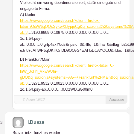
Vielleicht ein wenig überdimensioniert, dafür eine gute und
engagierte Firma:
A) Berlin
https://www.google.com/search?client=firefox-
b&ei=iOdiW6qQOsSykwXBypjoCg&q=saxonia%20systems%20AG
ab.3
…3193.9989.0.10975.0.0.0.0.0.0.0.0..0.0….0…
1c.1.64.psy-
ab..0.0.0….0.grtp4sxY8ds&npsic=0&rflfq=1&rlha=0&rllag=52
eJn87cAhWP6qQKHQnDD9QQvS4wAHoECAYQCQ&rldoc=1&tbs=lrf:!3
B) Frankfurt/Main
https://www.google.com/search?client=firefox-b&ei=C-
hiW_3xH4_VkwWJhr-
gDQ&q=saxonia+systems+AG++Frankfurt%2FMain&oq=saxonia
ab.3
…3271.9532.0.10023.0.0.0.0.0.0.0.0..0.0….0…
1c.1.64.psy-ab..0.0.0….0.QzWfXuG00m0
2. August 2018
Antworten
I.Dusza
Bravo, jetzt funzt es wieder.