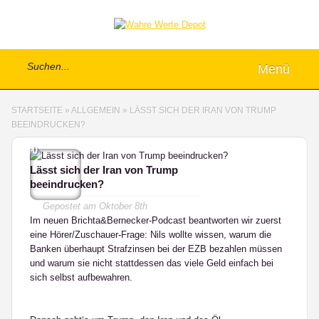
Menü
STARTSEITE
»
ALLGEMEIN
»
LÄSST SICH DER IRAN VON TRUMP
BEEINDRUCKEN?
0
Lässt sich der Iran von Trump
beeindrucken?
Gepostet am
Oktober 8th
Im neuen Brichta&Bernecker-Podcast beantworten wir zuerst
eine Hörer/Zuschauer-Frage: Nils wollte wissen, warum die
Banken überhaupt Strafzinsen bei der EZB bezahlen müssen
und warum sie nicht stattdessen das viele Geld einfach bei
sich selbst aufbewahren.