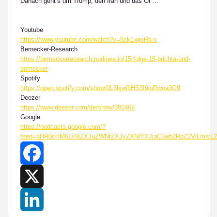
Danach geht‘s um Trump, den Iran und das Öl …
Youtube
https://www.youtube.com/watch?v=8ckEwjxRo-s
Bernecker-Research
https://berneckerresearch.podigee.io/15-folge-15-brichta-und-
bernecker
Spotify
https://open.spotify.com/show/0L3bjw0iHS3I9ioRwoa3O9
Deezer
https://www.deezer.com/de/show/381462
Google
https://podcasts.google.com/?
feed=aHR0cHM6Ly9iZXJuZWNrZXJyZXNlYXJjaC5wb2RpZ2VlLml
Facebook
X