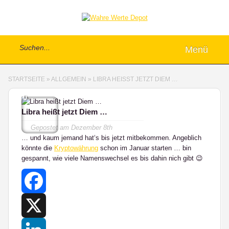
Menü
STARTSEITE
»
ALLGEMEIN
»
LIBRA HEISST JETZT DIEM …
0
Libra heißt jetzt Diem …
Gepostet am
Dezember 8th
… und kaum jemand hat‘s bis jetzt mitbekommen. Angeblich
könnte die
Kryptowährung
schon im Januar starten … bin
gespannt, wie viele Namenswechsel es bis dahin nich gibt 😉
Facebook