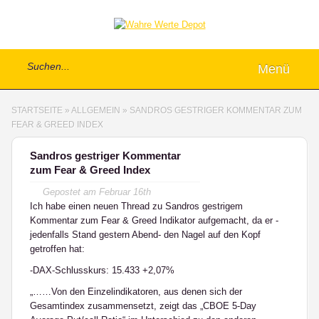
Menü
STARTSEITE
»
ALLGEMEIN
»
SANDROS GESTRIGER KOMMENTAR ZUM
FEAR & GREED INDEX
Sandros gestriger Kommentar
zum Fear & Greed Index
Gepostet am
Februar 16th
Ich habe einen neuen Thread zu Sandros gestrigem
Kommentar zum Fear & Greed Indikator aufgemacht, da er -
jedenfalls Stand gestern Abend- den Nagel auf den Kopf
getroffen hat:
-DAX-Schlusskurs: 15.433 +2,07%
„……Von den Einzelindikatoren, aus denen sich der
Gesamtindex zusammensetzt, zeigt das „CBOE 5-Day