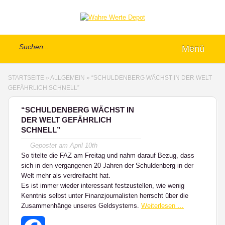
Menü
STARTSEITE
»
ALLGEMEIN
»
“SCHULDENBERG WÄCHST IN DER WELT
GEFÄHRLICH SCHNELL”
“SCHULDENBERG WÄCHST IN
DER WELT GEFÄHRLICH
SCHNELL”
Gepostet am
April 10th
So titelte die FAZ am Freitag und nahm darauf Bezug, dass
sich in den vergangenen 20 Jahren der Schuldenberg in der
Welt mehr als verdreifacht hat.
Es ist immer wieder interessant festzustellen, wie wenig
Kenntnis selbst unter Finanzjournalisten herrscht über die
Zusammenhänge unseres Geldsystems.
Weiterlesen …