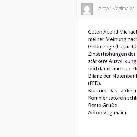
Anton Voglmaier
Guten Abend Michael
meiner Meinung nach
Geldmenge (Liquidität
Zinserhöhungen der Z
stärkere Auswirkung 
und damit auch auf d
Bilanz der Notenbank
(FED).
Kurzum: Das ist den
Kommentatoren schli
Beste Grüße
Anton Voglmaier