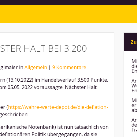
Zu
STER HALT BEI 3.200
Mi
di
oglmaier in
Allgemein
|
9 Kommentare
En
rn (13.10.2022) im Handelsverlauf 3.500 Punkte,
An
Wu
om 05.05. 2022 voraussagte. Nächster Halt:
En
Mi
er
er (
https://wahre-werte-depot.de/die-deflation-
ab
 geschrieben:
An
de
erikanische Notenbank) ist nun tatsächlich von
Fr
 deflationären Politik übergegangen, da sie