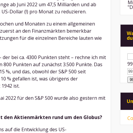
Mi
nge ab Juni 2022 um 47,5 Milliarden und ab
"D
US-Dollar (!) pro Monat zu reduzieren.
An
 Wochen und Monaten zu einem allgemeinen
de
ch zuerst an den Finanzmärkten bemerkbar
di
Wa
zungen für die einzelnen Bereiche lauten wie
du
Mi
"F
Me
Su
 der bei ca. 4300 Punkten steht – rechne ich mit
na
An
99
ps
n 800 Punkten auf zunächst 3.500 Punkte. Das
ei
5 %, und das, obwohl der S&P 500 seit
Mi
10 % gefallen ist, was übrigens der
Sp
 1942 ist.
mü
Mi
ai 2022 für den S&P 500 wurde also gestern mit
Un
vo
ni
it den Aktienmärkten rund um den Globus?
Co
s auf die Entwicklung des US-