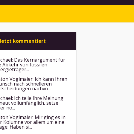
letzt kommentiert
chael:
Das Kernargument für
e Abkehr von fossilen
ergieträger...
ton Voglmaier:
Ich kann Ihren
nsch nach schnelleren
tscheidungen nachvo...
chael:
Ich teile Ihre Meinung
neut vollumfänglich, setze
er no...
ton Voglmaier:
Mir ging es in
r Kolumne vor allem um eine
age: Haben si...