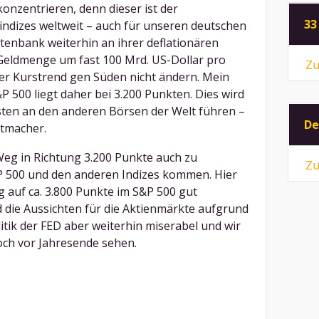
nzentrieren, denn dieser ist der
33
nindizes weltweit – auch für unseren deutschen
tenbank weiterhin an ihrer deflationären
ie Geldmenge um fast 100 Mrd. US-Dollar pro
Zu
der Kurstrend gen Süden nicht ändern. Mein
P 500 liegt daher bei 3.200 Punkten. Dies wird
sten an den anderen Börsen der Welt führen –
De
ttmacher.
Weg in Richtung 3.200 Punkte auch zu
Zu
 500 und den anderen Indizes kommen. Hier
g auf ca. 3.800 Punkte im S&P 500 gut
ind die Aussichten für die Aktienmärkte aufgrund
tik der FED aber weiterhin miserabel und wir
och vor Jahresende sehen.