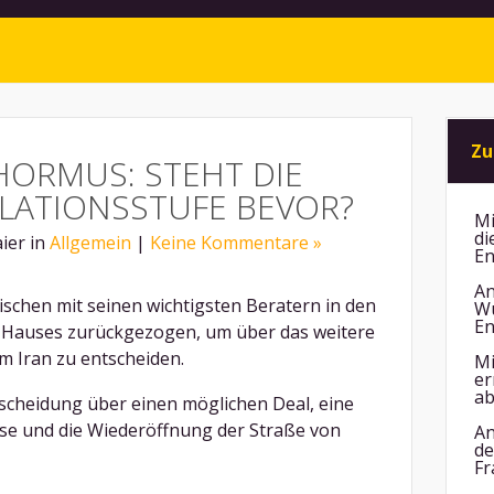
Zu
ORMUS: STEHT DIE N
ATIONSSTUFE BEVOR?
Mi
di
ier in
Allgemein
|
Keine Kommentare »
En
An
schen mit seinen wichtigsten Beratern in den
Wu
En
 Hauses zurückgezogen, um über das weitere
m Iran zu entscheiden.
Mi
er
ab
ntscheidung über einen möglichen Deal, eine
se und die Wiederöffnung der Straße von
An
de
Fr