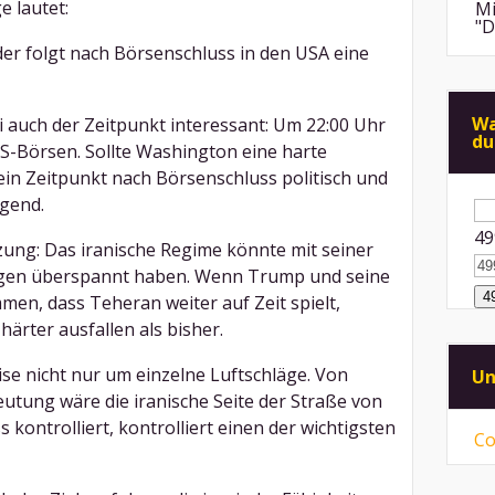
e lautet:
Mi
"D
oder folgt nach Börsenschluss in den USA eine
An
de
di
Wa
ei auch der Zeitpunkt interessant: Um 22:00 Uhr
du
Mi
US-Börsen. Sollte Washington eine harte
"F
ein Zeitpunkt nach Börsenschluss politisch und
Me
Su
gend.
na
An
49
ps
zung: Das iranische Regime könnte mit seiner
ei
gen überspannt haben. Wenn Trump und seine
Mi
en, dass Teheran weiter auf Zeit spielt,
Sp
mü
härter ausfallen als bisher.
Mi
se nicht nur um einzelne Luftschläge. Von
Un
vo
ni
eutung wäre die iranische Seite der Straße von
kontrolliert, kontrolliert einen der wichtigsten
Co