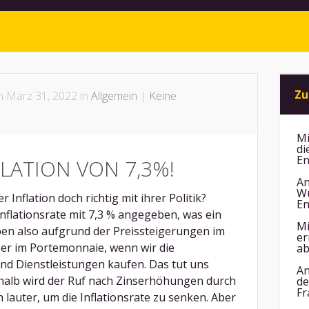
Zu
 März 31, 2022 in
Allgemein
|
Keine
Mi
di
En
LATION VON 7,3%!
An
Wu
r Inflation doch richtig mit ihrer Politik?
En
Inflationsrate mit 7,3 % angegeben, was ein
Mi
ben also aufgrund der Preissteigerungen im
er
ger im Portemonnaie, wenn wir die
ab
d Dienstleistungen kaufen. Das tut uns
An
halb wird der Ruf nach Zinserhöhungen durch
de
Fr
 lauter, um die Inflationsrate zu senken. Aber