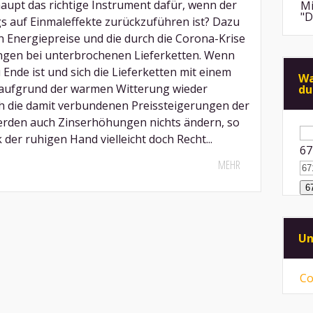
upt das richtige Instrument dafür, wenn der
Mi
"D
gs auf Einmaleffekte zurückzuführen ist? Dazu
 Energiepreise und die durch die Corona-Krise
An
ngen bei unterbrochenen Lieferketten. Wenn
de
u Ende ist und sich die Lieferketten mit einem
di
Wa
 aufgrund der warmen Witterung wieder
du
Mi
h die damit verbundenen Preissteigerungen der
"F
Me
erden auch Zinserhöhungen nichts ändern, so
Su
na
k der ruhigen Hand vielleicht doch Recht...
An
67
ps
ei
MEHR
Mi
Sp
mü
Mi
Un
vo
ni
Co