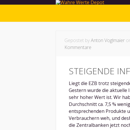
Gepostet by
Anton Voglmaier
on
Kommentare
STEIGENDE INF
Liegt die EZB trotz steigende
Gestern wurde die aktuelle 
sehr hoher Wert ist. Wir ha
Durchschnitt ca. 7,5 % weni
entsprechenden Produkte un
Verbrauchern weh, und des
die Zentralbanken jetzt noch