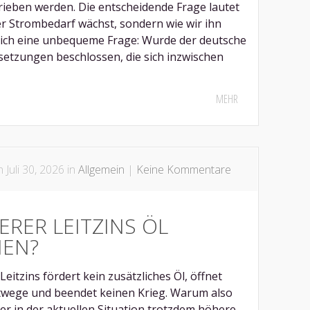
rieben werden. Die entscheidende Frage lautet
r Strombedarf wächst, sondern wie wir ihn
 sich eine unbequeme Frage: Wurde der deutsche
etzungen beschlossen, die sich inzwischen
MEHR
 Juli 30, 2026 in
Allgemein
|
Keine Kommentare
RER LEITZINS ÖL
HEN?
Leitzins fördert kein zusätzliches Öl, öffnet
twege und beendet keinen Krieg. Warum also
 in der aktuellen Situation trotzdem höhere