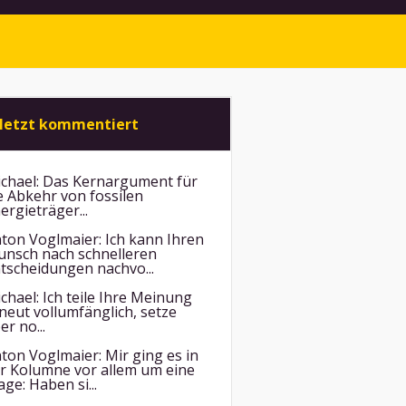
letzt kommentiert
chael:
Das Kernargument für
e Abkehr von fossilen
ergieträger...
ton Voglmaier:
Ich kann Ihren
nsch nach schnelleren
tscheidungen nachvo...
chael:
Ich teile Ihre Meinung
neut vollumfänglich, setze
er no...
ton Voglmaier:
Mir ging es in
r Kolumne vor allem um eine
age: Haben si...