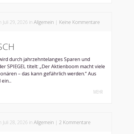
 Juli 29, 2026 in
Allgemein
|
Keine Kommentare
SCH
wird durch jahrzehntelanges Sparen und
der SPIEGEL titelt: „Der Aktienboom macht viele
ionären – das kann gefährlich werden.“ Aus
ein...
MEHR
 Juli 28, 2026 in
Allgemein
|
2 Kommentare