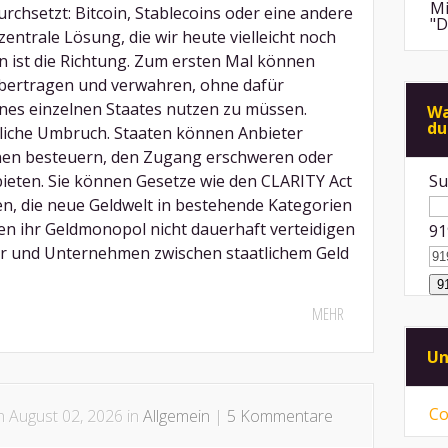
Mi
rchsetzt: Bitcoin, Stablecoins oder eine andere
"D
entrale Lösung, die wir heute vielleicht noch
en ist die Richtung. Zum ersten Mal können
An
bertragen und verwahren, ohne dafür
de
di
nes einzelnen Staates nutzen zu müssen.
Wa
du
tliche Umbruch. Staaten können Anbieter
Mi
"F
onen besteuern, den Zugang erschweren oder
Me
eten. Sie können Gesetze wie den CLARITY Act
Su
An
n, die neue Geldwelt in bestehende Kategorien
ps
en ihr Geldmonopol nicht dauerhaft verteidigen
91
ei
r und Unternehmen zwischen staatlichem Geld
Mi
Sp
mü
MEHR
Mi
vo
Un
ni
Co
 August 02, 2026 in
Allgemein
|
5 Kommentare