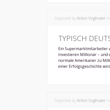
Gepostet by
Anton Voglmaier
on
TYPISCH DEUT
Ein Supermarktmitarbeiter 
Investieren Millionär – und 
normale Amerikaner zu Mill
einer Erfolgsgeschichte wird 
Gepostet by
Anton Voglmaier
on