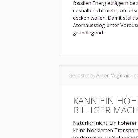
fossilen Energieträgern bet
deshalb nicht mehr, ob unse
decken wollen. Damit stellt
Atomausstieg unter Vorauss
grundlegend...
Gepostet by
Anton Voglmaier
on
KANN EIN HÖHE
BILLIGER MAC
Natürlich nicht. Ein höherer 
keine blockierten Transpor
fordern manche Notenbanker