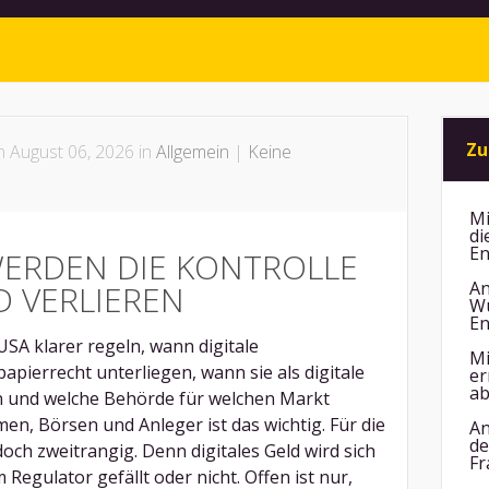
Zu
 August 06, 2026 in
Allgemein
|
Keine
Mi
di
En
WERDEN DIE KONTROLLE
An
D VERLIEREN
Wu
En
USA klarer regeln, wann digitale
Mi
ierrecht unterliegen, wann sie als digitale
er
ab
n und welche Behörde für welchen Markt
en, Börsen und Anleger ist das wichtig. Für die
An
de
doch zweitrangig. Denn digitales Geld wird sich
Fr
 Regulator gefällt oder nicht. Offen ist nur,