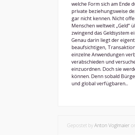
welche Form sich am Ende du
private beziehungsweise dez
gar nicht kennen. Nicht off
Menschen weltweit „Geld“ ü
zwingend das Geldsystem ei
Genau darin liegt der eigen
beaufsichtigen, Transakti
einzelne Anwendungen verbi
verabschieden und versuche
einzuordnen. Doch sie werd
können. Denn sobald Bürge
und global verfügbaren...
Gepostet by
Anton Voglmaier
on