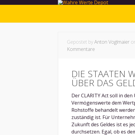
Gepostet by
Anton Voglmaier
on
Kommentare
DIE STAATEN 
ÜBER DAS GEL
Der CLARITY Act soll in den 
Vermögenswerte dem Wertpap
Rohstoffe behandelt werde
zuständig ist. Für Unternehm
Zukunft des Geldes ist es je
durchsetzen. Egal, ob es dem