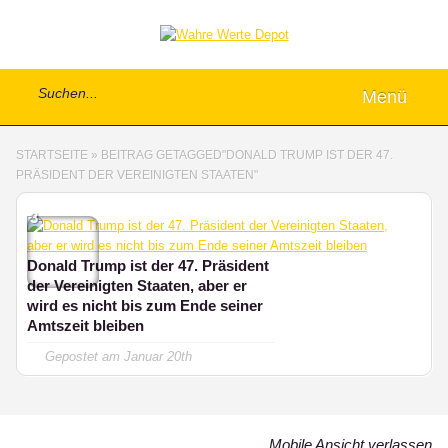
Menü
STARTSEITE
»
BEITRAG GETAGGED
"
DONALD TRUMP IST DER 47.
PRÄSIDENT DER VEREINIGTEN STAATEN"
3
Donald Trump ist der 47. Präsident
der Vereinigten Staaten, aber er
wird es nicht bis zum Ende seiner
Amtszeit bleiben
Gepostet am
Januar 20th
Mobile Ansicht verlassen