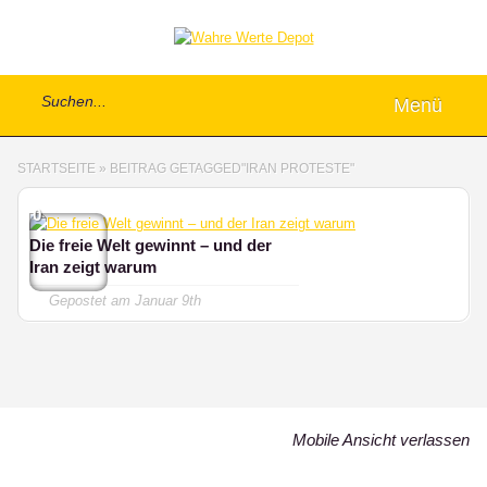
Menü
STARTSEITE
»
BEITRAG GETAGGED
"
IRAN PROTESTE"
0
Die freie Welt gewinnt – und der
Iran zeigt warum
Gepostet am
Januar 9th
Mobile Ansicht verlassen