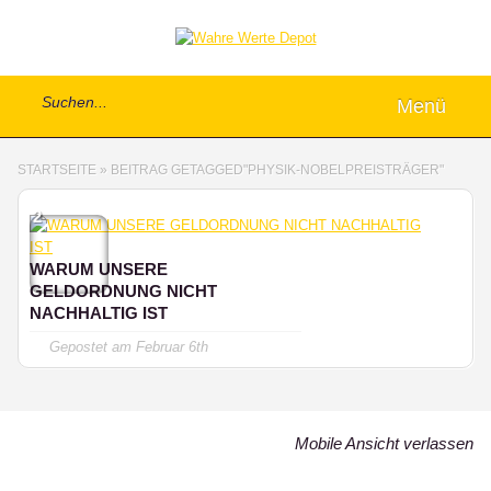
Menü
STARTSEITE
»
BEITRAG GETAGGED
"
PHYSIK-NOBELPREISTRÄGER"
2
WARUM UNSERE
GELDORDNUNG NICHT
NACHHALTIG IST
Gepostet am
Februar 6th
Mobile Ansicht verlassen