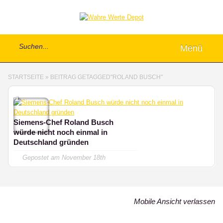
Menü
STARTSEITE
»
BEITRAG GETAGGED
"
ROLAND BUSCH"
1
Siemens-Chef Roland Busch
würde nicht noch einmal in
Deutschland gründen
Gepostet am
November 18th
Mobile Ansicht verlassen