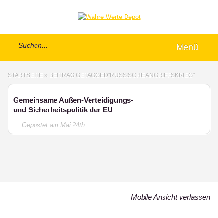
Menü
STARTSEITE
»
BEITRAG GETAGGED
"
RUSSISCHE ANGRIFFSKRIEG"
Gemeinsame Außen-Verteidigungs-
und Sicherheitspolitik der EU
Gepostet am
Mai 24th
Mobile Ansicht verlassen