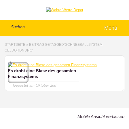
Menü
STARTSEITE
»
BEITRAG GETAGGED
"
SCHNEEBALLSYSTEM
GELDORDNUNG"
1
Es droht eine Blase des gesamten
Finanzsystems
Gepostet am
Oktober 2nd
Mobile Ansicht verlassen