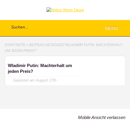
Menü
STARTSEITE
»
BEITRAG GETAGGED
"
WLADIMIR PUTIN: MACHTERHALT
UM JEDEN PREIS?"
Wladimir Putin: Machterhalt um
jeden Preis?
Gepostet am
August 17th
Mobile Ansicht verlassen