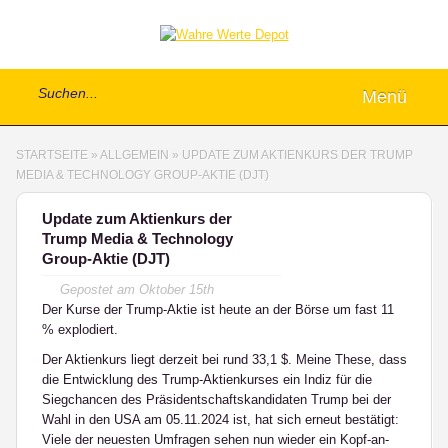
Menü
STARTSEITE
»
ALLGEMEIN
»
UPDATE ZUM AKTIENKURS DER TRUMP
MEDIA & TECHNOLOGY GROUP-AKTIE (DJT)
Update zum Aktienkurs der
Trump Media & Technology
Group-Aktie (DJT)
Gepostet am
Oktober 15th
Der Kurse der Trump-Aktie ist heute an der Börse um fast 11
% explodiert.
Der Aktienkurs liegt derzeit bei rund 33,1 $. Meine These, dass
die Entwicklung des Trump-Aktienkurses ein Indiz für die
Siegchancen des Präsidentschaftskandidaten Trump bei der
Wahl in den USA am 05.11.2024 ist, hat sich erneut bestätigt:
Viele der neuesten Umfragen sehen nun wieder ein Kopf-an-