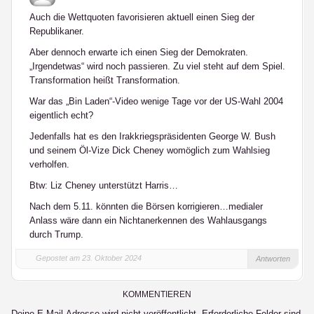
Auch die Wettquoten favorisieren aktuell einen Sieg der
Republikaner.
Aber dennoch erwarte ich einen Sieg der Demokraten.
„Irgendetwas“ wird noch passieren. Zu viel steht auf dem Spiel.
Transformation heißt Transformation.
War das „Bin Laden“-Video wenige Tage vor der US-Wahl 2004
eigentlich echt?
Jedenfalls hat es den Irakkriegspräsidenten George W. Bush
und seinem Öl-Vize Dick Cheney womöglich zum Wahlsieg
verholfen.
Btw: Liz Cheney unterstützt Harris…
Nach dem 5.11. könnten die Börsen korrigieren…medialer
Anlass wäre dann ein Nichtanerkennen des Wahlausgangs
durch Trump.
Gepostet am 23. Oktober 2024
Antworten
KOMMENTIEREN
Deine E-Mail-Adresse wird nicht veröffentlicht.
Erforderliche Felder sind