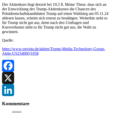
Der Aktienkurs liegt derzeit bei 19,5 $. Meine These, dass sich an
der Entwicklung des Trump-Aktienkurses die Chancen des
Präsidentschaftskandidaten Trump auf einen Wahlsieg am 05.11.24
ablesen lassen, scheint sich erneut zu bestätigen. Weiterhin sieht es
für Trump nicht gut aus, denn nach den Umfragen und
Kursverlusten sieht es für Trump nicht gut aus, die Wahl zu
gewinnen.
Quelle:
https://www.onvista.de/aktien/Trump-Media-Technology-Group-
Aktie-US25400Q1058
Facebook
X
LinkedIn
Kommentare