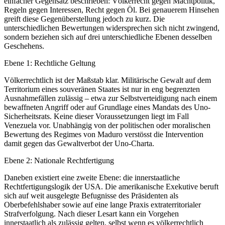
einfacher Gegensatz beschrieben: Völkerrecht gegen Machtpolitik,
Regeln gegen Interessen, Recht gegen Öl. Bei genauerem Hinsehen
greift diese Gegenüberstellung jedoch zu kurz. Die
unterschiedlichen Bewertungen widersprechen sich nicht zwingend,
sondern beziehen sich auf drei unterschiedliche Ebenen desselben
Geschehens.
Ebene 1: Rechtliche Geltung
Völkerrechtlich ist der Maßstab klar. Militärische Gewalt auf dem
Territorium eines souveränen Staates ist nur in eng begrenzten
Ausnahmefällen zulässig – etwa zur Selbstverteidigung nach einem
bewaffneten Angriff oder auf Grundlage eines Mandats des Uno-
Sicherheitsrats. Keine dieser Voraussetzungen liegt im Fall
Venezuela vor. Unabhängig von der politischen oder moralischen
Bewertung des Regimes von Maduro verstösst die Intervention
damit gegen das Gewaltverbot der Uno-Charta.
Ebene 2: Nationale Rechtfertigung
Daneben existiert eine zweite Ebene: die innerstaatliche
Rechtfertigungslogik der USA. Die amerikanische Exekutive beruft
sich auf weit ausgelegte Befugnisse des Präsidenten als
Oberbefehlshaber sowie auf eine lange Praxis extraterritorialer
Strafverfolgung. Nach dieser Lesart kann ein Vorgehen
innerstaatlich als zulässig gelten, selbst wenn es völkerrechtlich