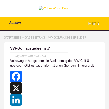
Menü
STARTSEITE
»
GASTBEITRAG
»
VW-GOLF AUSGEBREMST?
VW-Golf ausgebremst?
Gepostet am
Mai 15th
Volkswagen hat gestern die Auslieferung des VW Golf 8
gestoppt. Gibt es dazu Informationen über den Hintergrund?
Facebook
X