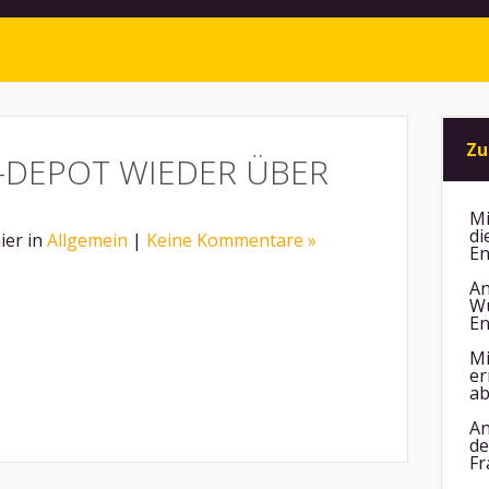
Zu
-DEPOT WIEDER ÜBER
Mi
di
ier in
Allgemein
|
Keine Kommentare »
En
An
Wu
En
Mi
er
ab
An
de
Fr