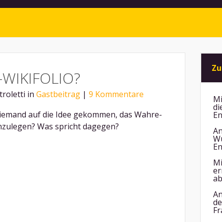
Zu
WIKIFOLIO?
roletti in
Gastbeitrag
|
9 Kommentare
Mi
di
niemand auf die Idee gekommen, das Wahre-
En
anzulegen? Was spricht dagegen?
An
Wu
En
Mi
er
ab
An
de
Fr