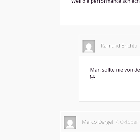
Weil die performance schlecht
Raimund Brichta
Man sollte nie von d
🤣
Marco Dargel
7. Oktober