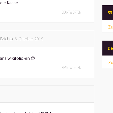
 die Kasse.
BEANTWORTEN
33
Zu
Brichta
6. Oktober 2019
De
ans wikifolio-en 😉
Zu
BEANTWORTEN