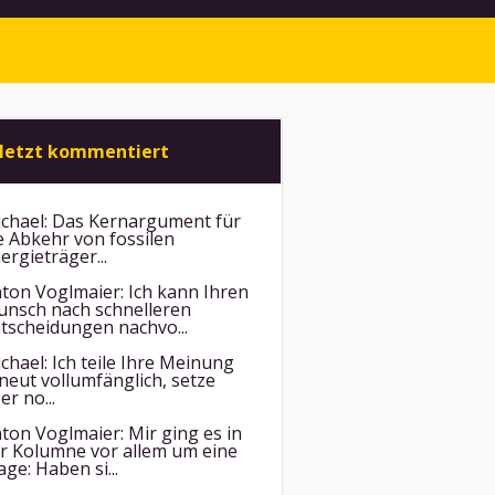
letzt kommentiert
chael:
Das Kernargument für
e Abkehr von fossilen
ergieträger...
ton Voglmaier:
Ich kann Ihren
nsch nach schnelleren
tscheidungen nachvo...
chael:
Ich teile Ihre Meinung
neut vollumfänglich, setze
er no...
ton Voglmaier:
Mir ging es in
r Kolumne vor allem um eine
age: Haben si...