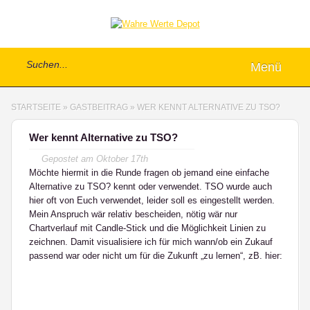
Menü
STARTSEITE
»
GASTBEITRAG
»
WER KENNT ALTERNATIVE ZU TSO?
Wer kennt Alternative zu TSO?
Gepostet am
Oktober 17th
Möchte hiermit in die Runde fragen ob jemand eine einfache
Alternative zu TSO? kennt oder verwendet. TSO wurde auch
hier oft von Euch verwendet, leider soll es eingestellt werden.
Mein Anspruch wär relativ bescheiden, nötig wär nur
Chartverlauf mit Candle-Stick und die Möglichkeit Linien zu
zeichnen. Damit visualisiere ich für mich wann/ob ein Zukauf
passend war oder nicht um für die Zukunft „zu lernen“, zB. hier: