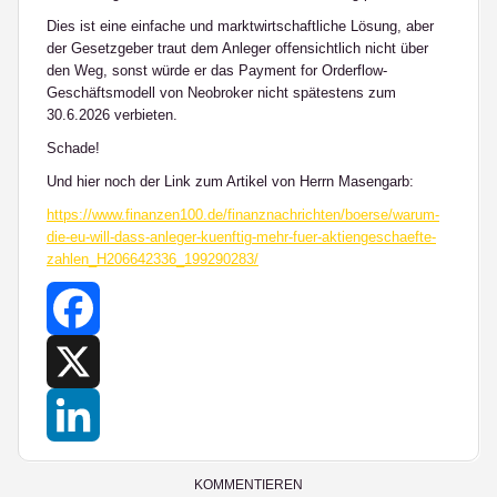
Dies ist eine einfache und marktwirtschaftliche Lösung, aber
der Gesetzgeber traut dem Anleger offensichtlich nicht über
den Weg, sonst würde er das Payment for Orderflow-
Geschäftsmodell von Neobroker nicht spätestens zum
30.6.2026
verbieten.
Schade!
Und hier noch der Link zum Artikel von Herrn Masengarb:
https://www.finanzen100.de/finanznachrichten/boerse/warum-
die-eu-will-dass-anleger-kuenftig-mehr-fuer-aktiengeschaefte-
zahlen_H206642336_199290283/
Facebook
X
LinkedIn
KOMMENTIEREN