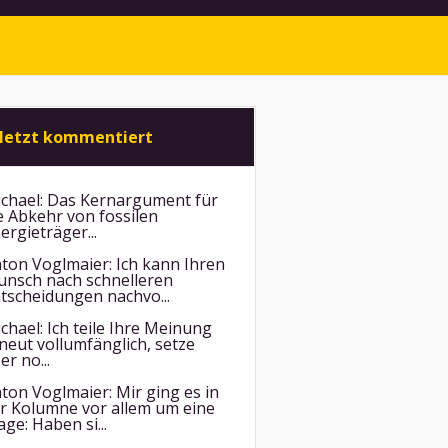
letzt kommentiert
chael:
Das Kernargument für
e Abkehr von fossilen
ergieträger...
ton Voglmaier:
Ich kann Ihren
nsch nach schnelleren
tscheidungen nachvo...
chael:
Ich teile Ihre Meinung
neut vollumfänglich, setze
er no...
ton Voglmaier:
Mir ging es in
r Kolumne vor allem um eine
age: Haben si...