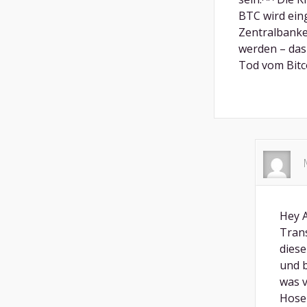
BTC wird ein
Zentralbank
werden – das
Tod vom Bitc
Hey A
Tran
diese
und 
was v
Hosen