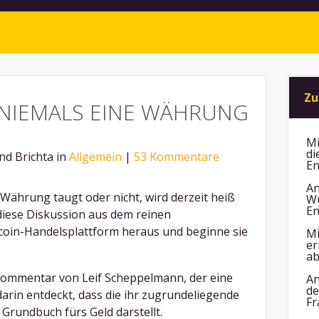
Zu
 NIEMALS EINE WÄHRUNG
Mi
di
nd Brichta in
Allgemein
|
53 Kommentare
En
An
s Währung taugt oder nicht, wird derzeit heiß
Wu
En
 diese Diskussion aus dem reinen
tcoin-Handelsplattform heraus und beginne sie
Mi
er
ab
Kommentar von Leif Scheppelmann, der eine
An
de
darin entdeckt, dass die ihr zugrundeliegende
Fr
 Grundbuch fürs Geld darstellt.