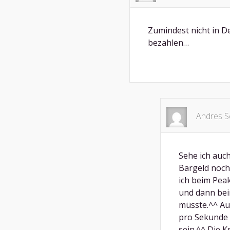
Zumindest nicht in 
bezahlen…
Andres S
Sehe ich auch
Bargeld noch 
ich beim Pea
und dann be
müsste.^^ Au
pro Sekunde 
sein.^^ Die 