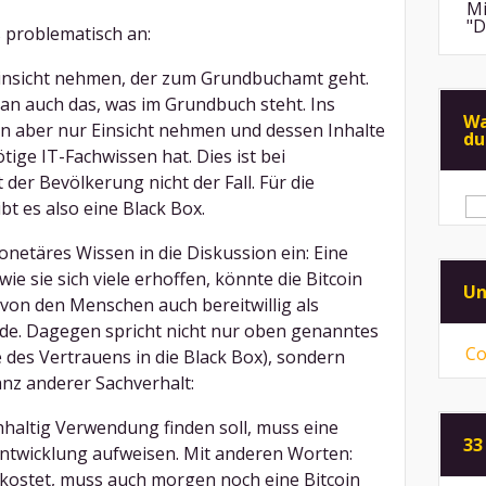
Mi
"D
s problematisch an:
insicht nehmen, der zum Grundbuchamt geht.
An
de
an auch das, was im Grundbuch steht. Ins
di
Wa
 aber nur Einsicht nehmen und dessen Inhalte
du
Mi
ige IT-Fachwissen hat. Dies ist bei
"F
der Bevölkerung nicht der Fall. Für die
Me
Su
t es also eine Black Box.
na
An
ps
ei
netäres Wissen in die Diskussion ein: Eine
ie sie sich viele erhoffen, könnte die Bitcoin
Mi
Un
Sp
 von den Menschen auch bereitwillig als
mü
de. Dagegen spricht nicht nur oben genanntes
Co
Mi
e des Vertrauens in die Black Box), sondern
vo
nz anderer Sachverhalt:
ni
hhaltig Verwendung finden soll, muss eine
33
ntwicklung aufweisen. Mit anderen Worten:
 kostet, muss auch morgen noch eine Bitcoin