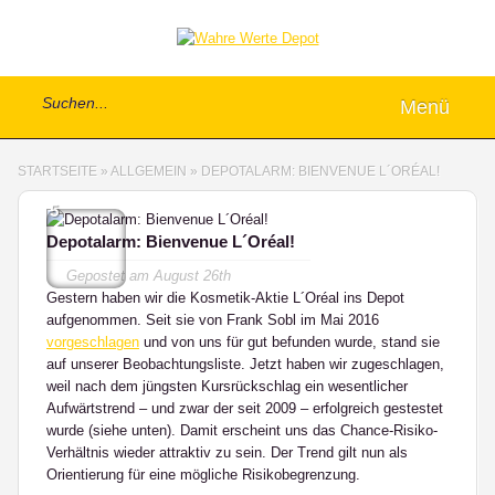
Menü
STARTSEITE
»
ALLGEMEIN
»
DEPOTALARM: BIENVENUE L´ORÉAL!
5
Depotalarm: Bienvenue L´Oréal!
Gepostet am
August 26th
Gestern haben wir die Kosmetik-Aktie L´Oréal ins Depot
aufgenommen. Seit sie von Frank Sobl im Mai 2016
vorgeschlagen
und von uns für gut befunden wurde, stand sie
auf unserer Beobachtungsliste. Jetzt haben wir zugeschlagen,
weil nach dem jüngsten Kursrückschlag ein wesentlicher
Aufwärtstrend – und zwar der seit 2009 – erfolgreich gestestet
wurde (siehe unten). Damit erscheint uns das Chance-Risiko-
Verhältnis wieder attraktiv zu sein. Der Trend gilt nun als
Orientierung für eine mögliche Risikobegrenzung.