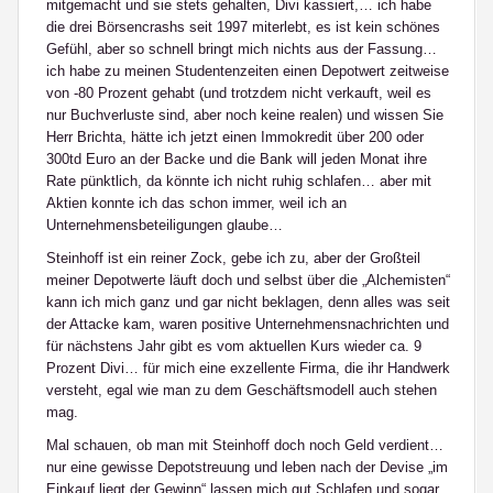
mitgemacht und sie stets gehalten, Divi kassiert,… ich habe
die drei Börsencrashs seit 1997 miterlebt, es ist kein schönes
Gefühl, aber so schnell bringt mich nichts aus der Fassung…
ich habe zu meinen Studentenzeiten einen Depotwert zeitweise
von -80 Prozent gehabt (und trotzdem nicht verkauft, weil es
nur Buchverluste sind, aber noch keine realen) und wissen Sie
Herr Brichta, hätte ich jetzt einen Immokredit über 200 oder
300td Euro an der Backe und die Bank will jeden Monat ihre
Rate pünktlich, da könnte ich nicht ruhig schlafen… aber mit
Aktien konnte ich das schon immer, weil ich an
Unternehmensbeteiligungen glaube…
Steinhoff ist ein reiner Zock, gebe ich zu, aber der Großteil
meiner Depotwerte läuft doch und selbst über die „Alchemisten“
kann ich mich ganz und gar nicht beklagen, denn alles was seit
der Attacke kam, waren positive Unternehmensnachrichten und
für nächstens Jahr gibt es vom aktuellen Kurs wieder ca. 9
Prozent Divi… für mich eine exzellente Firma, die ihr Handwerk
versteht, egal wie man zu dem Geschäftsmodell auch stehen
mag.
Mal schauen, ob man mit Steinhoff doch noch Geld verdient…
nur eine gewisse Depotstreuung und leben nach der Devise „im
Einkauf liegt der Gewinn“ lassen mich gut Schlafen und sogar