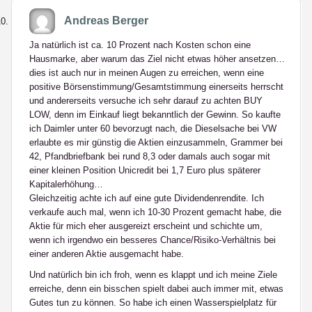
Andreas Berger
Ja natürlich ist ca. 10 Prozent nach Kosten schon eine
Hausmarke, aber warum das Ziel nicht etwas höher ansetzen…
dies ist auch nur in meinen Augen zu erreichen, wenn eine
positive Börsenstimmung/Gesamtstimmung einerseits herrscht
und andererseits versuche ich sehr darauf zu achten BUY
LOW, denn im Einkauf liegt bekanntlich der Gewinn. So kaufte
ich Daimler unter 60 bevorzugt nach, die Dieselsache bei VW
erlaubte es mir günstig die Aktien einzusammeln, Grammer bei
42, Pfandbriefbank bei rund 8,3 oder damals auch sogar mit
einer kleinen Position Unicredit bei 1,7 Euro plus späterer
Kapitalerhöhung…
Gleichzeitig achte ich auf eine gute Dividendenrendite. Ich
verkaufe auch mal, wenn ich 10-30 Prozent gemacht habe, die
Aktie für mich eher ausgereizt erscheint und schichte um,
wenn ich irgendwo ein besseres Chance/Risiko-Verhältnis bei
einer anderen Aktie ausgemacht habe.
Und natürlich bin ich froh, wenn es klappt und ich meine Ziele
erreiche, denn ein bisschen spielt dabei auch immer mit, etwas
Gutes tun zu können. So habe ich einen Wasserspielplatz für