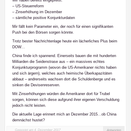
Wir haben bereits eingepreist:
– US-Steuerreform
– Zinserhöhung im Dezember
– sämtliche positive Konjunkturdaten
Mir fällt kein Parameter ein, der noch für einen signifikanten
Push bei den Börsen sorgen könnte.
Trotz bester Nachrichtenlage heute ein lächerliches Plus beim
DOW…
China finde ich spannend. Einerseits bauen die mit hunderten
Milliarden die Seidenstrase aus – ein massives echtes
Konjunkturprogramm (wovon die US-Amerikaner nichts haben
und sich ärgern), welches auch heimische Überkapazitäten
abbaut – andrerseits wachsen dort die Schuldenberge und es
sinken die Devisenreserven.
Mit Zinserhöhungen würden die Amerikaner dort für Trubel
sorgen, können sich diese aufgrund ihrer eigenen Verschuldung
jedoch nicht leisten.
Die aktuelle Lage erinnert mich an Dezember 2015…ob China
demnächst hustet?
Gepostet am 4. Dezember 2017
Antworten