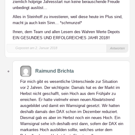
ziemlich holprige Jahresstart nun keine berauschende Freude
unbedingt auslöst…
Alles in Steinhoff zu investieren, weil diese heute im Plus sind,
macht ja auch kein Sinn… *schmunzel*
Ihnen, dem Team und allen Lesern des Wahren Werte Depots
EIN GESUNDES UND ERFOLGREICHES JAHR 2018!!
Gepostet am 2. Januar 2018
Antworten
Raimund Brichta
Für mich gibt es wesentliche Unterschiede zur Situation
vor 2 Jahren. Der wichtigste: Damals hat es der Markt im
Herbst nicht geschafft, sein Hoch aus dem Frühjahr zu
erreichen. Er hatte vielmehr einen neuen Abwärtstrend
ausgebildet und damit ein Warnsignal gesetzt. Wir hatten
deshalb damals den DAX schon im Dezember reduziert.
Diesmal gab es aber im Herbst noch ein neues Hoch. Ein
Warnsignal sehe ich deshalb erst dann, sofern der DAX ein
markantes Hoch ausbilden sollte, welches unter dem