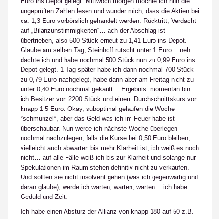
Euro ins Depot gelegt. Mittwoch morgen möchte ich nun die
ungeprüften Zahlen lesen und wunder mich, dass die Aktien bei
ca. 1,3 Euro vorbörslich gehandelt werden. Rücktritt, Verdacht
auf „Bilanzunstimmigkeiten“… ach der Abschlag ist
übertrieben, also 500 Stück erneut zu 1,41 Euro ins Depot.
Glaube am selben Tag, Steinhoff rutscht unter 1 Euro… neh
dachte ich und habe nochmal 500 Stück nun zu 0,99 Euro ins
Depot gelegt. 1 Tag später habe ich dann nochmal 700 Stück
zu 0,79 Euro nachgelegt, habe dann aber am Freitag nicht zu
unter 0,40 Euro nochmal gekauft… Ergebnis: momentan bin
ich Besitzer von 2200 Stück und einem Durchschnittskurs von
knapp 1,5 Euro. Okay, suboptimal gelaufen die Woche
*schmunzel*, aber das Geld was ich im Feuer habe ist
überschaubar. Nun werde ich nächste Woche überlegen
nochmal nachzulegen, falls die Kurse bei 0,50 Euro bleiben,
vielleicht auch abwarten bis mehr Klarheit ist, ich weiß es noch
nicht… auf alle Fälle weiß ich bis zur Klarheit und solange nur
Spekulationen im Raum stehen definitiv nicht zu verkaufen.
Und sollten sie nicht insolvent gehen (was ich gegenwärtig und
daran glaube), werde ich warten, warten, warten… ich habe
Geduld und Zeit.
Ich habe einen Absturz der Allianz von knapp 180 auf 50 z.B.