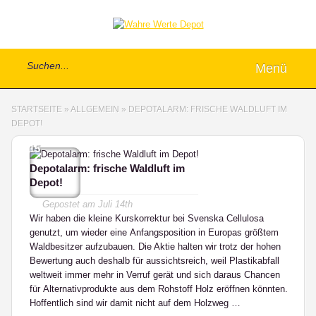
Menü
STARTSEITE
»
ALLGEMEIN
»
DEPOTALARM: FRISCHE WALDLUFT IM
DEPOT!
15
Depotalarm: frische Waldluft im
Depot!
Gepostet am
Juli 14th
Wir haben die kleine Kurskorrektur bei Svenska Cellulosa
genutzt, um wieder eine Anfangsposition in Europas größtem
Waldbesitzer aufzubauen. Die Aktie halten wir trotz der hohen
Bewertung auch deshalb für aussichtsreich, weil Plastikabfall
weltweit immer mehr in Verruf gerät und sich daraus Chancen
für Alternativprodukte aus dem Rohstoff Holz eröffnen könnten.
Hoffentlich sind wir damit nicht auf dem Holzweg …