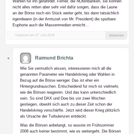
Wahlen für ihn gefährdet. Ferner, die NOtenbanken, sie können
nicht alles retten aber sehr viel dafür sorgen, dass die Laune
an der Börse noch ein Stück weiter geht, bis dann tatsächlich
irgendwann (in der Amtszeit von Mr. President) die spürbare
Euphorie auch die Massenmedien erreicht…
Gepostet am 27. Juni 2018
Antworten
Raimund Brichta
Wie Sie vermutlich wissen, interessieren mich all die
genannten Parameter wie Handelskrieg oder Wahlen in
Bezug auf die Börse weniger. Das ist eher ein
Hintergrundrauschen. Entscheidend für mich ist vielmehr,
wie die Börsen reagieren. Und das kann unterschiedlich
sein. So sind DAX und Dow bis vor zwei Wochen
gestiegen, obwohl sich auch zu dieser Zeit schon der
Handelskrieg verschärfte. Jetzt wird dieser Krieg plötzlich
als Ursache der Turbulenzen entdeckt.
Was die Börsen anbelangt, so wusste im Frühsommer
2008 auch keiner bestimmt, wie es weitergeht. Die Börsen