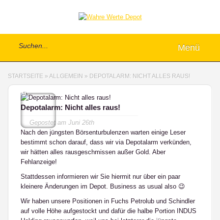
Menü
STARTSEITE
»
ALLGEMEIN
»
DEPOTALARM: NICHT ALLES RAUS!
9
Depotalarm: Nicht alles raus!
Gepostet am
Juni 26th
Nach den jüngsten Börsenturbulenzen warten einige Leser
bestimmt schon darauf, dass wir via Depotalarm verkünden,
wir hätten alles rausgeschmissen außer Gold. Aber
Fehlanzeige!
Stattdessen informieren wir Sie hiermit nur über ein paar
kleinere Änderungen im Depot. Business as usual also 😉
Wir haben unsere Positionen in Fuchs Petrolub und Schindler
auf volle Höhe aufgestockt und dafür die halbe Portion INDUS