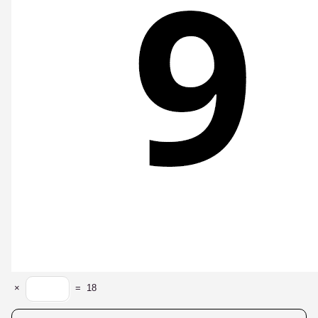
×
=
18