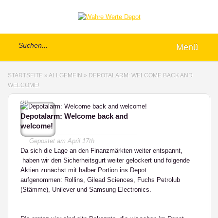
Menü
STARTSEITE
»
ALLGEMEIN
»
DEPOTALARM: WELCOME BACK AND
WELCOME!
38
Depotalarm: Welcome back and
welcome!
Gepostet am
April 17th
Da sich die Lage an den Finanzmärkten weiter entspannt,
haben wir den Sicherheitsgurt weiter gelockert und folgende
Aktien zunächst mit halber Portion ins Depot
aufgenommen: Rollins, Gilead Sciences, Fuchs Petrolub
(Stämme), Unilever und Samsung Electronics.