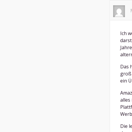
Ich w
darst
Jahr
alter
Das h
groß
ein Ü
Amazo
alles
Platt
Werb
Die l