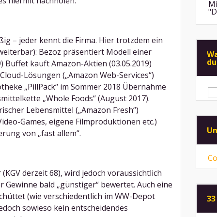
ies hiermit nachholen.
Mi
"D
An
ig – jeder kennt die Firma. Hier trotzdem ein
de
di
weiterbar): Bezoz präsentiert Modell einer
Wa
du
) Buffet kauft Amazon-Aktien (03.05.2019)
Mi
"F
i Cloud-Lösungen („Amazon Web-Services“)
Me
theke „PillPack“ im Sommer 2018 Übernahme
Su
na
An
mittelkette „Whole Foods“ (August 2017).
ps
rischer Lebensmittel („Amazon Fresh“)
ei
Video-Games, eigene Filmproduktionen etc.)
Mi
Un
erung von „fast allem“.
Sp
mü
Co
Mi
vo
 (KGV derzeit 68), wird jedoch voraussichtlich
ni
r Gewinne bald „günstiger“ bewertet. Auch eine
chüttet (wie verschiedentlich im WW-Depot
33
s jedoch sowieso kein entscheidendes