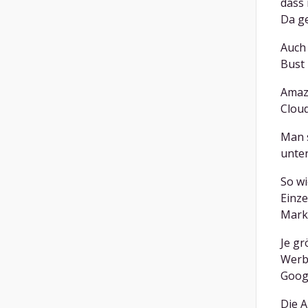
dass 
Da ge
Auch
Bust 
Amazo
Cloud
Man s
unter
So wi
Einze
Mark
Je gr
Werbu
Goog
Die 