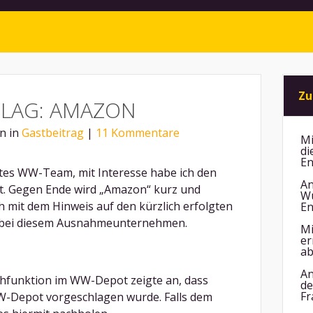
Zu
LAG: AMAZON
nn in
Gastbeitrag
|
11 Kommentare
Mi
di
En
tes WW-Team, mit Interesse habe ich den
An
gt. Gegen Ende wird „Amazon“ kurz und
Wu
 mit dem Hinweis auf den kürzlich erfolgten
En
t bei diesem Ausnahmeunternehmen.
Mi
er
ab
An
chfunktion im WW-Depot zeigte an, dass
de
Fr
W-Depot vorgeschlagen wurde. Falls dem