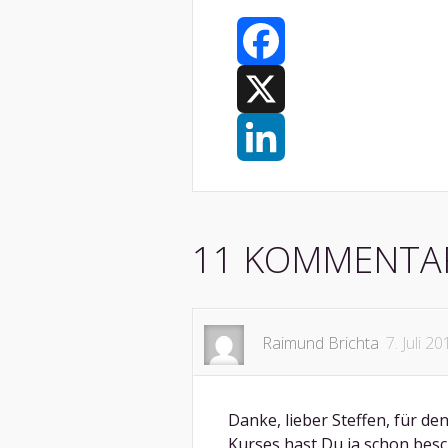
Facebook
X
LinkedIn
11 KOMMENTA
Raimund Brichta
7. Juli 2
Danke, lieber Steffen, für de
Kurses hast Du ja schon besc