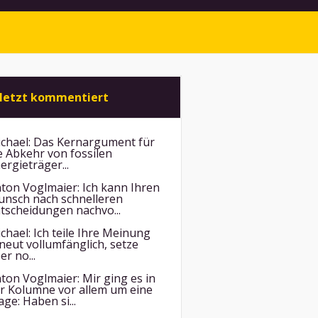
letzt kommentiert
chael:
Das Kernargument für
e Abkehr von fossilen
ergieträger...
ton Voglmaier:
Ich kann Ihren
nsch nach schnelleren
tscheidungen nachvo...
chael:
Ich teile Ihre Meinung
neut vollumfänglich, setze
er no...
ton Voglmaier:
Mir ging es in
r Kolumne vor allem um eine
age: Haben si...