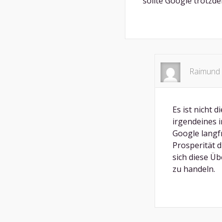
sollte Google trotzd
Raimund 
Es ist nicht
irgendeines i
Google langfr
Prosperität 
sich diese Ü
zu handeln.