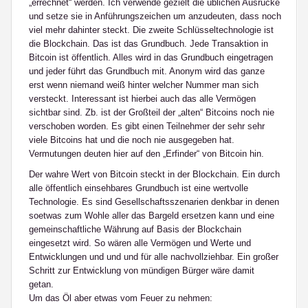
„errechnet“ werden. Ich verwende gezielt die üblichen Ausrücke
und setze sie in Anführungszeichen um anzudeuten, dass noch
viel mehr dahinter steckt. Die zweite Schlüsseltechnologie ist
die Blockchain. Das ist das Grundbuch. Jede Transaktion in
Bitcoin ist öffentlich. Alles wird in das Grundbuch eingetragen
und jeder führt das Grundbuch mit. Anonym wird das ganze
erst wenn niemand weiß hinter welcher Nummer man sich
versteckt. Interessant ist hierbei auch das alle Vermögen
sichtbar sind. Zb. ist der Großteil der „alten“ Bitcoins noch nie
verschoben worden. Es gibt einen Teilnehmer der sehr sehr
viele Bitcoins hat und die noch nie ausgegeben hat.
Vermutungen deuten hier auf den „Erfinder“ von Bitcoin hin.
Der wahre Wert von Bitcoin steckt in der Blockchain. Ein durch
alle öffentlich einsehbares Grundbuch ist eine wertvolle
Technologie. Es sind Gesellschaftsszenarien denkbar in denen
soetwas zum Wohle aller das Bargeld ersetzen kann und eine
gemeinschaftliche Währung auf Basis der Blockchain
eingesetzt wird. So wären alle Vermögen und Werte und
Entwicklungen und und und für alle nachvollziehbar. Ein großer
Schritt zur Entwicklung von mündigen Bürger wäre damit
getan.
Um das Öl aber etwas vom Feuer zu nehmen: