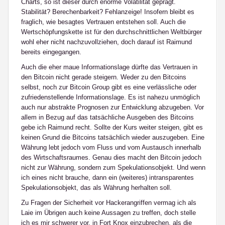
Charts, so ist dieser durch enorme Volatilität geprägt.
Stabilität? Berechenbarkeit? Fehlanzeige! Insofern bleibt es
fraglich, wie besagtes Vertrauen entstehen soll. Auch die
Wertschöpfungskette ist für den durchschnittlichen Weltbürger
wohl eher nicht nachzuvollziehen, doch darauf ist Raimund
bereits eingegangen.
Auch die eher maue Informationslage dürfte das Vertrauen in
den Bitcoin nicht gerade steigern. Weder zu den Bitcoins
selbst, noch zur Bitcoin Group gibt es eine verlässliche oder
zufriedenstellende Informationslage. Es ist nahezu unmöglich
auch nur abstrakte Prognosen zur Entwicklung abzugeben. Vor
allem in Bezug auf das tatsächliche Ausgeben des Bitcoins
gebe ich Raimund recht. Sollte der Kurs weiter steigen, gibt es
keinen Grund die Bitcoins tatsächlich wieder auszugeben. Eine
Währung lebt jedoch vom Fluss und vom Austausch innerhalb
des Wirtschaftsraumes. Genau dies macht den Bitcoin jedoch
nicht zur Währung, sondern zum Spekulationsobjekt. Und wenn
ich eines nicht brauche, dann ein (weiteres) intransparentes
Spekulationsobjekt, das als Währung herhalten soll.
Zu Fragen der Sicherheit vor Hackerangriffen vermag ich als
Laie im Übrigen auch keine Aussagen zu treffen, doch stelle
ich es mir schwerer vor, in Fort Knox einzubrechen, als die